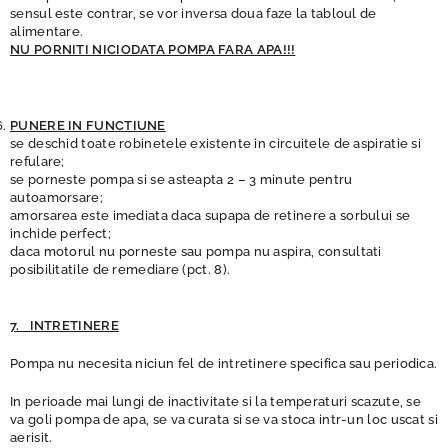
sensul este contrar, se vor inversa doua faze la tabloul de
alimentare.
NU PORNITI NICIODATA POMPA FARA APA!!!
PUNERE IN FUNCTIUNE
se deschid toate robinetele existente in circuitele de aspiratie si
refulare;
se porneste pompa si se asteapta 2 – 3 minute pentru
autoamorsare;
amorsarea este imediata daca supapa de retinere a sorbului se
inchide perfect;
daca motorul nu porneste sau pompa nu aspira, consultati
posibilitatile de remediare (pct. 8).
7. INTRETINERE
Pompa nu necesita niciun fel de intretinere specifica sau periodica.
In perioade mai lungi de inactivitate si la temperaturi scazute, se
va goli pompa de apa, se va curata si se va stoca intr-un loc uscat si
aerisit.