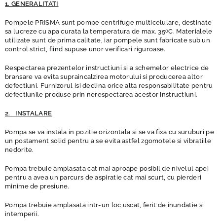
1. GENERALITATI
Pompele PRISMA sunt pompe centrifuge multicelulare, destinate
sa lucreze cu apa curata la temperatura de max. 35
C. Materialele
o
utilizate sunt de prima calitate, iar pompele sunt fabricate sub un
control strict, fiind supuse unor verificari riguroase.
Respectarea prezentelor instructiuni si a schemelor electrice de
bransare va evita supraincalzirea motorului si producerea altor
defectiuni. Furnizorul isi declina orice alta responsabilitate pentru
defectiunile produse prin nerespectarea acestor instructiuni.
2. INSTALARE
Pompa se va instala in pozitie orizontala si se va fixa cu suruburi pe
un postament solid pentru a se evita astfel zgomotele si vibratiile
nedorite.
Pompa trebuie amplasata cat mai aproape posibil de nivelul apei
pentru a avea un parcurs de aspiratie cat mai scurt, cu pierderi
minime de presiune.
Pompa trebuie amplasata intr-un loc uscat, ferit de inundatie si
intemperii.