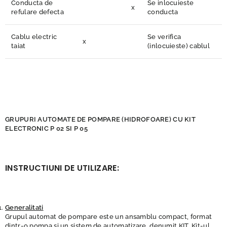
Conducta de
Se inlocuieste
x
refulare defecta
conducta
Cablu electric
Se verifica
x
taiat
(inlocuieste) cablul
GRUPURI AUTOMATE DE POMPARE (HIDROFOARE) CU KIT
ELECTRONIC P 02 SI P 05
INSTRUCTIUNI DE UTILIZARE:
Generalitati
Grupul automat de pompare este un ansamblu compact, format
dintr-o pompa si un sistem de automatizare, denumit KIT. Kit-ul