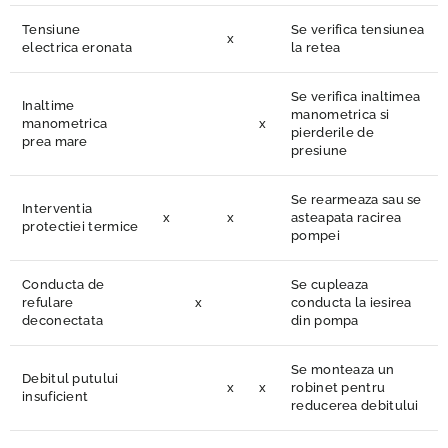
Tensiune
Se verifica tensiunea
x
electrica eronata
la retea
Se verifica inaltimea
Inaltime
manometrica si
manometrica
x
pierderile de
prea mare
presiune
Se rearmeaza sau se
Interventia
x
x
asteapata racirea
protectiei termice
pompei
Conducta de
Se cupleaza
refulare
x
conducta la iesirea
deconectata
din pompa
Se monteaza un
Debitul putului
x
x
robinet pentru
insuficient
reducerea debitului