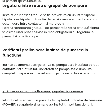
la pamant (priza Schucko).
Legatura intre retea si grupul de pompare
Instalatia electrica trebuie sa fie prevazuta cu un intrerupator
bipolar sau tripolar in functie de tensiunea de alimentare, cu o
deschidere intre contacte mai mare de 3 mm.
Pentru conectarea grupului de pompare la retea este suficienta
folosirea unei prize casnice in mod obligatoriu cu legatura la
pamant si bine fixata pe
Verificari preliminare inainte de punerea in
functiune
Inainte de amorsare asigurati-va ca pompa este instalata corect,
conform instructiunilor. Controlati ca pompa sa fie umpluta
complet cu apa si sa nu existe scurgeri la racorduri si legaturi.
3. Punerea in functine Pornirea grupului de pompare
Introduceti stecherul in priza. La kit 05 ledul indicator de tensiune
(POWER) se aprinde si ramane aprins tot timpul functionarii.