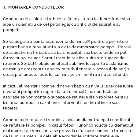
3. MONTAREA CONDUCTELOR
Conducta de aspiratie trebuie sa fie rezistenta la depresiune si sa
aiba un diametru de cel putin egal cu orificiul de aspiratie al
pompei.
Se va asigura o panta ascendenta de min. 2% pentru a permite o
purjare buna a tubulaturii si a evita dezamorsarea pompei. Traseul
de aspiratie nu trebuie sa aiba sinuozitati sau bucle unde se pot
forma pungi de aer. Sorbul trebuie sa aiba o sita si o supapa de
retinere. Sorbul trebuie amplasat sub nivelul apei la o adancime
de min. 30 cm (pentru a se evita turbulentele si accesul de aer) si
deasupra fundului putului cu min. 50 cm, pentru a nu se infunda.
In cazul alimentarii pompei dintr-un bazin cu nivelul apei deasupra
nivelului pompei (in regim de lucru inecat), pe conducta de
aspiratie se vor monta o supapa de retinere si un robinet pentru
izolarea pompei in cazul unor interventiii de intretinere sau
repartii.
Conducta de refulare trebuie sa aiba un diametru egal cu orificiul
de refulare la pompei. In cazul folosirii unor conducte cu diametrul
mai mare este necesar sa se prevada difuzoare conice la trecerea
de la un diametru la celalalt.Racordarile utilizate trebuie sa