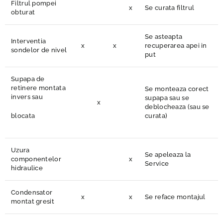
Filtrul pompei
x
Se curata filtrul
obturat
Se asteapta
Interventia
x
x
recuperarea apei in
sondelor de nivel
put
Supapa de
retinere montata
Se monteaza corect
invers sau
supapa sau se
x
deblocheaza (sau se
blocata
curata)
Uzura
Se apeleaza la
componentelor
x
Service
hidraulice
Condensator
x
x
Se reface montajul
montat gresit