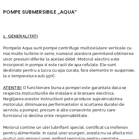
POMPE SUBMERSIBILE „AQUA”
1. GENERALITATI
Pompele Aqua sunt pompe centrifuge multicelulare verticale cu
mai multe turbine in serie, numarul acestora permitand obtinerea
unor presiuni diferite la acelasi debit. Motorul electric este
incorporat in pompa si este racit de apa refulata. Ele sunt
destinate pentru a lucra cu apa curata, fara elemente in suspensie,
la o temperatura sub 35
C.
o
ATENTIE!
O functionare buna a pompei este garantata daca se
respecta instructiunile de instalare si bransare electrica.
Neglijarea acestor instructiuni pote produce supraincalzirea
motorului, diminuarea performantelor si scurtarea duratei de
serviciu a pompei, precum si alte consecinte pentru care
furnizorul isi declina orice responsabilitate.
Motorul contine un ulei lubrifiant special, certificat ca inofensiv
pentru alimentatie. In cazul unei scurgeri, acesta nu va afecta nici
gustul, nici mirosul apei, nefiind periculos pentru sanatate.