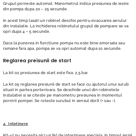
Grupul porneste automat. Manometrul indica presiunea de iesire
din pompa dupa 20 – 25 secunde.
In acest timp lasati un robinet deschis pentru evacuarea aerului
din instalatie. La inchiderea robinetului grupul de pompare se va
opri dupa 4 – 5 secunde.
Daca la punerea in functiune pompa nu este bine amorsata sau
ramane fara apa, pompa se va opri automat dupa 10 secunde.
Reglarea preisunii de start
La kit 02 presiunea de start este fixa: 2,5 bar.
La kit 05 reglarea presiunii de start se face cu ajutorul unui surub
situat in partea porterioara. Se deschide unul din robinetele
instalatiei si se citeste pe manometru presiunea in momentul
pornirii pompei. Se roteste surubul in sensul dorit (+ sau -).
4. Intetinere
Kit-ul nu necesita nici un fel de intretinere speciala. In timpul iernii