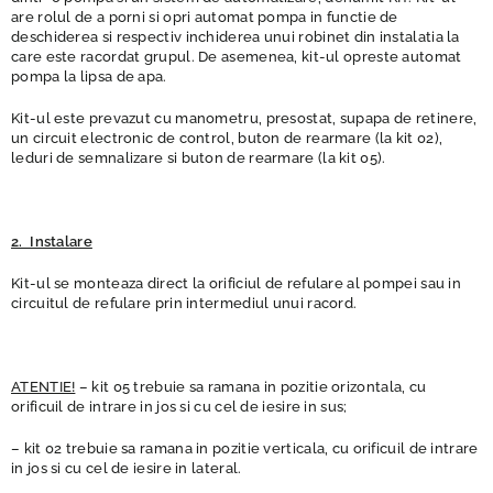
are rolul de a porni si opri automat pompa in functie de
deschiderea si respectiv inchiderea unui robinet din instalatia la
care este racordat grupul. De asemenea, kit-ul opreste automat
pompa la lipsa de apa.
Kit-ul este prevazut cu manometru, presostat, supapa de retinere,
un circuit electronic de control, buton de rearmare (la kit 02),
leduri de semnalizare si buton de rearmare (la kit 05).
2. Instalare
Kit-ul se monteaza direct la orificiul de refulare al pompei sau in
circuitul de refulare prin intermediul unui racord.
ATENTIE!
– kit 05 trebuie sa ramana in pozitie orizontala, cu
orificuil de intrare in jos si cu cel de iesire in sus;
– kit 02 trebuie sa ramana in pozitie verticala, cu orificuil de intrare
in jos si cu cel de iesire in lateral.