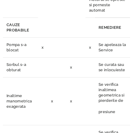
si porneste
automat
CAUZE
REMEDIERE
PROBABILE
Pompa s-a
Se apeleaza la
x
x
blocat
Service
Sorbul s-a
Se curata sau
x
obturat
se inlocuieste
Se verifica
inaltimea
geometrica si
Inaltime
pierderile de
manometrica
x
x
exagerata
presiune
Se verifica