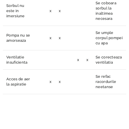
Se coboara
Sorbul nu
sorbul la
este in
x
x
inaltimea
imersiune
necesara
Se umple
Pompa nu se
x
x
corpul pompei
amorseaza
cu apa
Ventilatie
Se corecteaza
x
x
insuficienta
ventilatia
Se refac
Acces de aer
x
x
racordurile
la aspiratie
neetanse