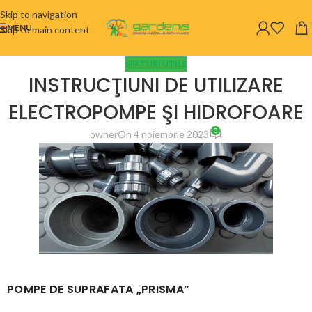
Skip to navigation
MENU
Skip to main content
SFATURI UTILE
INSTRUCŢIUNI DE UTILIZARE
ELECTROPOMPE ŞI HIDROFOARE
0
owner
On 4 noiembrie 2023
POMPE DE SUPRAFATA „PRISMA”