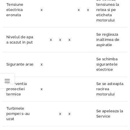
Tensiune
tensiunea la
electrica
x
x
x
retea si pe
eronata
eticheta
motorului
Se regleaza
Nivelul de apa
x
x
x
inaltimea de
a scazut in put
aspiratie
Se schimba
Sigurante arse
x
sigurantele
electrice
Interventia
Se se asteapta
protectiei
x
racirea
termice
motorului
Turbinele
Se apeleaza la
pompei s-au
x
x
Service
uzat