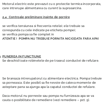
Motorul electric este prevazut cu o protectie termica incorporata,
care intrerupe alimentarea cu curent la suprasarcina.
2.4. Controale preliminare inainte de pornire
se verifica tensiunea si frecventa retelei; ele trebuie sa
corespunda cu cele indicate pe eticheta pompei;
se verifica pompa sa fie complet in
ATENTIE ! POMPA NU TREBUIE PORNITA NICIODATA FARA APA!
PUNEREA IN FUNCTIUNE
Se deschid toate robinetele de pe traseul conductei de refulare.
Se bransaza intrerupatorul cu alimentare electrica. Pompa trebuie
sa porneasca. Este posibil sa fie nevoie de cateva momente de
asteptare pana sa ajunga apa la capatul conductei de refulare.
Daca motorul nu porneste sau pompa nu furnizeaza apa se va
cauta o posibilitate de remediere (vezi remediere – pct. 5).