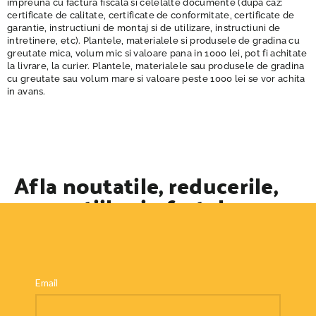
impreuna cu factura fiscala si celelalte documente (dupa caz:
certificate de calitate, certificate de conformitate, certificate de
garantie, instructiuni de montaj si de utilizare, instructiuni de
intretinere, etc). Plantele, materialele si produsele de gradina cu
greutate mica, volum mic si valoare pana in 1000 lei, pot fi achitate
la livrare, la curier. Plantele, materialele sau produsele de gradina
cu greutate sau volum mare si valoare peste 1000 lei se vor achita
in avans.
Afla noutatile, reducerile,
promotiile si ofertele
speciale
Email