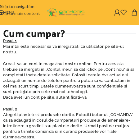
Skip to navigation
MENU
Skip to main content
Cum cumpar?
Pasul 1
Mai intai este necesar sa va inregistrati ca utilizator pe site-ul
nostru.
Creati-va un cont in magazinul nostru online. Pentru aceasta
trebuie sa mergeti in „Contul meu”, sa dati click pe „Cont nou” si sa
completati toate datele solicitate. Folositi datele dvs actuale si
adaugati un numar de telefon pentru a putea sa va contactam in
cel mai scurt timp. Datele dumneavoastra sunt confidentiale si
sunt protejate prin cele mai noi tehnologii.
Daca aveti un cont pe site, autentificati-va.
Pasul 2
Alegeti plantele si produsele dorite. Folositi butonul „COMANDA”
ca sa adaugati in cosul de cumparaturi produsele de amenajare-
intretinere a gradinii sau plantele dorite. Urmati pasii de mai jos
pentru a trimite comanda si in curand produsele vor fi ale
dumneavoastra.