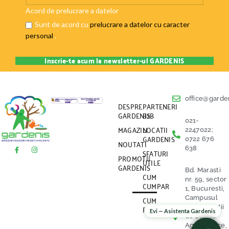
Acord de prelucrare a datelor
Sunt de acord cu
prelucrare a datelor cu caracter
personal
.
office@garden
DESPRE
PARTENERI
GARDENIS
B2B
021-
MAGAZIN
LOCATII
2247022;
GARDENIS
0722 676
NOUTATI
638
SFATURI
PROMOTII
UTILE
GARDENIS
Bd. Marasti
CUM
nr. 59, sector
CUMPAR
1, Bucuresti,
CUM
Campusul
PLATESC
Universitatii
Evi — Asistenta Gardenis
de Stiinte
Agronomice,