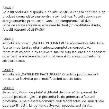
Pasul 3
Folositi optiunile disponibile pe site pentru a verifica cantitatile de
produse comandate sau pentru a le modifica. Puteti adauga sau
sterge anumite produse in „Cosul de cumparaturi” al dvs.
Dupa ce ati ales produsele pe care le doriti, in cantitatea dorita,
folositi butonul „CUMPARA”
Pasul 4
Introduceti corect „DATELE DE LIVRARE” si apoi verificati-le. Este
foarte important sa oferiti adresa completa si corecta. Va
reamintim ca datele dvs nu vor fi facute publice, ele fiind necesare
doar pentru emiterea facturii proforma si livrarea produselor la
adresa exacta.
Pasul 5
Introduceti „DATELE DE FACTURARE”. O factura proforma va fi
emisa si va fi trimisa pe e-mail folosind aceste date.
Pasul 6
Selectati „Modul de plata” si „Modul de livrare” din panoul de
optiuni pe care il gasiti in procedurile de generare a facturii
proforma. Dupa plasarea comenzii veti fi contactati de unul dintre
operatorii nostri, iar comanda dvs va fi procesata si livrata,