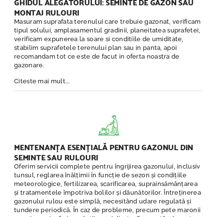
GHIDUL ALEGĂTORULUI: SEMINTE DE GAZON SAU
MONTAJ RULOURI
Masuram suprafata terenului care trebuie gazonat, verificam
tipul solului, amplasamentul gradinii, planeitatea suprafetei,
verificam expunerea la soare si conditiile de umiditate,
stabilim suprafetele terenului plan sau in panta, apoi
recomandam tot ce este de facut in oferta noastra de
gazonare.
Citeste mai mult...
MENTENANȚA ESENȚIALĂ PENTRU GAZONUL DIN
SEMINTE SAU RULOURI
Oferim servicii complete pentru îngrijirea gazonului, inclusiv
tunsul, reglarea înălțimii în funcție de sezon și condițiile
meteorologice, fertilizarea, scarificarea, suprainsămânțarea
și tratamentele împotriva bolilor și dăunătorilor. Întreținerea
gazonului rulou este simplă, necesitând udare regulată și
tundere periodică. În caz de probleme, precum pete maronii