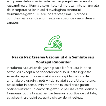
echipamentelor specializate pentru pregatirea terenului,
raspandirea uniforma a semintelor si ingrasamintelor, urmata
de incorporarea lor in sol si tavalugirea terenului.
Germinarea gazonului are loc treptat, fiind un proces
complex pana cand se formeaza un covor de gazon dens si
sanatos
Pas cu Pas: Crearea Gazonului din Seminte sau
Montajul Rulourilor
Instalarea rulourilor de gazon poate fi efectuata in orice
sezon, cu exceptia perioadelor cand solul este inghetat.
Aceasta reprezinta cea mai simpla si rapida metoda de
amenajare a gradinii, potrivindu-se atat suprafetelor plane,
cat si celor in panta. Prin montarea rulourilor de gazon
obtinem instant un covor de gazon, o peluza verde, densa si
frumoasa, potrivita atat pentru terenuri sportive de calitate,
cat si pentru gradini elegante si usor de intretinut.