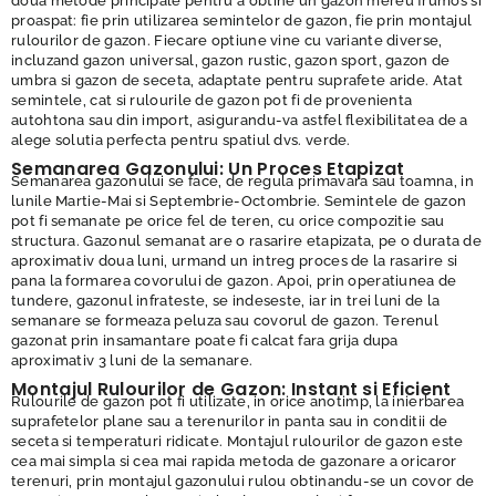
doua metode principale pentru a obtine un gazon mereu frumos si
proaspat: fie prin utilizarea semintelor de gazon, fie prin montajul
rulourilor de gazon. Fiecare optiune vine cu variante diverse,
incluzand gazon universal, gazon rustic, gazon sport, gazon de
umbra si gazon de seceta, adaptate pentru suprafete aride. Atat
semintele, cat si rulourile de gazon pot fi de provenienta
autohtona sau din import, asigurandu-va astfel flexibilitatea de a
alege solutia perfecta pentru spatiul dvs. verde.
Semanarea Gazonului: Un Proces Etapizat
Semanarea gazonului se face, de regula primavara sau toamna, in
lunile Martie-Mai si Septembrie-Octombrie. Semintele de gazon
pot fi semanate pe orice fel de teren, cu orice compozitie sau
structura. Gazonul semanat are o rasarire etapizata, pe o durata de
aproximativ doua luni, urmand un intreg proces de la rasarire si
pana la formarea covorului de gazon. Apoi, prin operatiunea de
tundere, gazonul infrateste, se indeseste, iar in trei luni de la
semanare se formeaza peluza sau covorul de gazon. Terenul
gazonat prin insamantare poate fi calcat fara grija dupa
aproximativ 3 luni de la semanare.
Montajul Rulourilor de Gazon: Instant si Eficient
Rulourile de gazon pot fi utilizate, in orice anotimp, la inierbarea
suprafetelor plane sau a terenurilor in panta sau in conditii de
seceta si temperaturi ridicate. Montajul rulourilor de gazon este
cea mai simpla si cea mai rapida metoda de gazonare a oricaror
terenuri, prin montajul gazonului rulou obtinandu-se un covor de