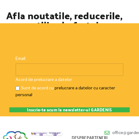
Afla noutatile, reducerile,
promotiile si ofertele
speciale
Email
Acord de prelucrare a datelor
Sunt de acord cu
prelucrare a datelor cu caracter
personal
.
office@garden
DESPRE
PARTENERI