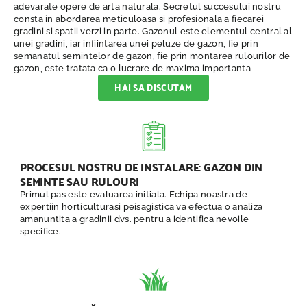
adevarate opere de arta naturala. Secretul succesului nostru
consta in abordarea meticuloasa si profesionala a fiecarei
gradini si spatii verzi in parte. Gazonul este elementul central al
unei gradini, iar infiintarea unei peluze de gazon, fie prin
semanatul semintelor de gazon, fie prin montarea rulourilor de
gazon, este tratata ca o lucrare de maxima importanta
HAI SA DISCUTAM
PROCESUL NOSTRU DE INSTALARE: GAZON DIN
SEMINTE SAU RULOURI
Primul pas este evaluarea initiala. Echipa noastra de
expertiin horticulturasi peisagistica va efectua o analiza
amanuntita a gradinii dvs. pentru a identifica nevoile
specifice.