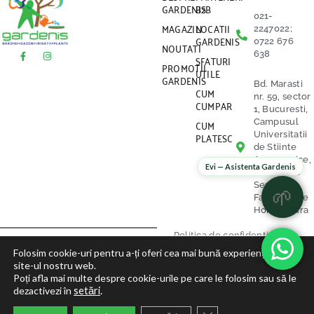
GARDENIS
B2B
021-
MAGAZIN
LOCATII
2247022;
GARDENIS
0722 676
NOUTATI
638
SFATURI
PROMOTII
UTILE
GARDENIS
Bd. Marasti
CUM
nr. 59, sector
CUMPAR
1, Bucuresti,
CUM
Campusul
PLATESC
Universitatii
de Stiinte
Agronomice,
Evi — Asistenta Gardenis
vis a vis de
Serele
🌱
Facultatii de
Horticultura
Politica de confidentialitate
Folosim cookie-uri pentru a-ți oferi cea mai bună experiență pe
site-ul nostru web.
Politica Cookies
Poți afla mai multe despre cookie-urile pe care le folosim sau să le
dezactivezi în
setări
.
Termeni si Conditii