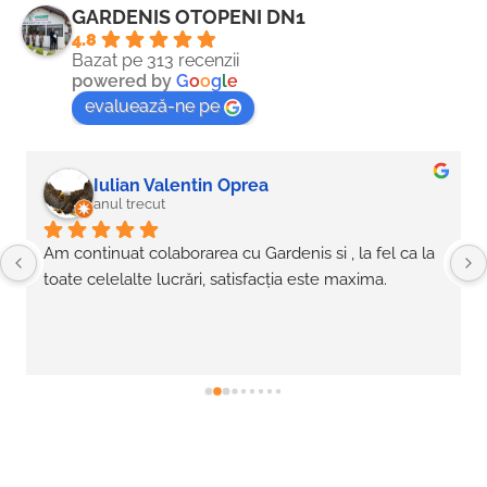
GARDENIS OTOPENI DN1
4.8
Bazat pe 313 recenzii
powered by
G
o
o
g
l
e
evaluează-ne pe
Iulian Valentin Oprea
anul trecut
Am continuat colaborarea cu Gardenis si , la fel ca la 
toate celelalte lucrări, satisfacția este maxima.