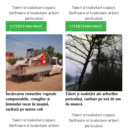
Taieri si toaletari copaci
,
Taieri si toaletari copaci
,
Defrisare si toaletare arbori
Defrisare si toaletare arbori
periculosi
periculosi
CITEȘTE MAI MULT
CITEȘTE MAI MULT
Încărcarea resturilor vegetale
Tăieri și toaletări ale arborilor
compostabile, crengilor și
periculoși, tarifate pe oră de om
lemnului tocat în mașini,
de muncă
tarifată pe metru cub
Taieri si toaletari copaci
,
Taieri si toaletari copaci
,
Defrisare si toaletare arbori
Defrisare si toaletare arbori
periculosi