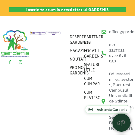
office@garden
DESPRE
PARTENERI
GARDENIS
B2B
021-
MAGAZIN
LOCATII
2247022;
GARDENIS
0722 676
NOUTATI
638
SFATURI
PROMOTII
UTILE
GARDENIS
Bd. Marasti
CUM
nr. 59, sector
CUMPAR
1, Bucuresti,
CUM
Campusul
PLATESC
Universitatii
de Stiinte
Agronomice,
Evi — Asistenta Gardenis
vis a vis de
Serele
🌱
Facultatii de
Horticultura