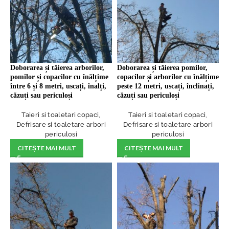
Doborarea și tăierea arborilor,
Doborarea și tăierea pomilor,
pomilor și copacilor cu înălțime
copacilor și arborilor cu înălțime
între 6 și 8 metri, uscați, înalți,
peste 12 metri, uscați, înclinați,
căzuți sau periculoși
căzuți sau periculoși
Taieri si toaletari copaci
,
Taieri si toaletari copaci
,
Defrisare si toaletare arbori
Defrisare si toaletare arbori
periculosi
periculosi
CITEȘTE MAI MULT
CITEȘTE MAI MULT