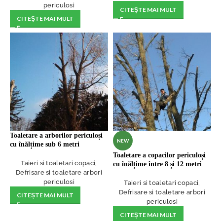
periculosi
CITEȘTE MAI MULT
CITEȘTE MAI MULT
Toaletare a arborilor periculoși
NEW
cu înălțime sub 6 metri
Toaletare a copacilor periculoși
Taieri si toaletari copaci
,
cu înălțime între 8 și 12 metri
Defrisare si toaletare arbori
periculosi
Taieri si toaletari copaci
,
Defrisare si toaletare arbori
CITEȘTE MAI MULT
periculosi
CITEȘTE MAI MULT