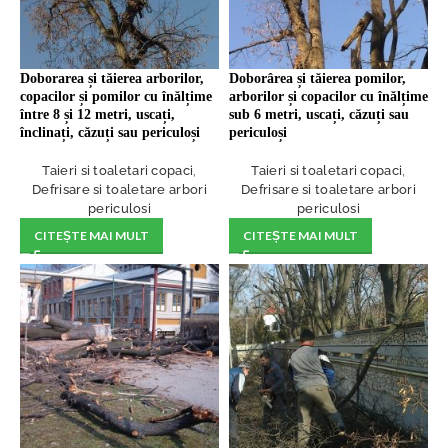
Doborarea și tăierea arborilor,
Doborârea și tăierea pomilor,
copacilor și pomilor cu înălțime
arborilor și copacilor cu înălțime
între 8 și 12 metri, uscați,
sub 6 metri, uscați, căzuți sau
înclinați, căzuți sau periculoși
periculoși
Taieri si toaletari copaci
,
Taieri si toaletari copaci
,
Defrisare si toaletare arbori
Defrisare si toaletare arbori
periculosi
periculosi
CITEȘTE MAI MULT
CITEȘTE MAI MULT