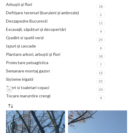
Arbuști și flori
18
Defrișare terenuri (buruieni și ambrozie)
2
Deszapezire Bucuresti
11
Excavații, săpături și decopertări
4
Gradini si spatii verzi
25
Iazuri și cascade
6
Plantare arbori, arbuști și flori
18
Proiectare peisagistica
7
Semanare montaj gazon
13
Sisteme irigatii
35
Taieri si toaletari copaci
30
Tocare maruntire crengi
4