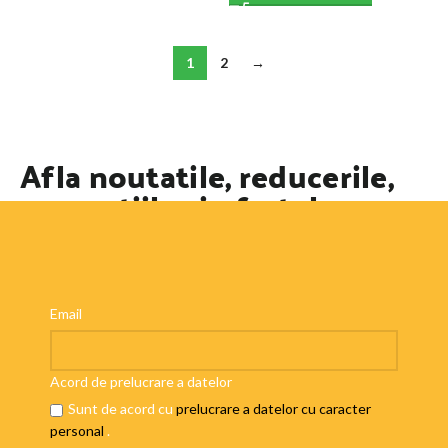
1
2
→
Afla noutatile, reducerile,
promotiile si ofertele
speciale
Email
Acord de prelucrare a datelor
Sunt de acord cu
prelucrare a datelor cu caracter
personal
.