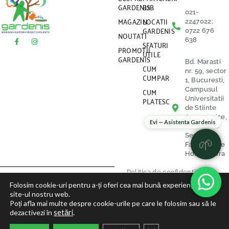
GARDENIS
B2B
021-
MAGAZIN
LOCATII
2247022;
GARDENIS
0722 676
NOUTATI
638
SFATURI
PROMOTII
UTILE
GARDENIS
Bd. Marasti
CUM
nr. 59, sector
CUMPAR
1, Bucuresti,
CUM
Campusul
PLATESC
Universitatii
de Stiinte
Agronomice,
Evi — Asistenta Gardenis
vis a vis de
Serele
🌱
Facultatii de
Horticultura
Politica de confidentialitate
Folosim cookie-uri pentru a-ți oferi cea mai bună experiență pe
site-ul nostru web.
Politica Cookies
Poți afla mai multe despre cookie-urile pe care le folosim sau să le
dezactivezi în
setări
.
Termeni si Conditii