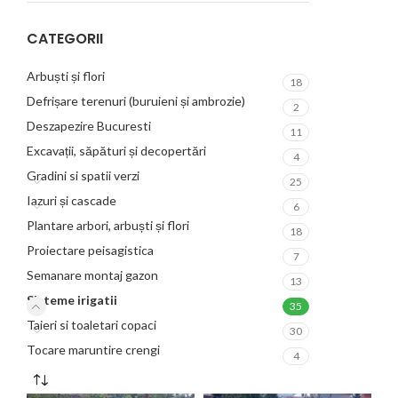
CATEGORII
Arbuști și flori
18
Defrișare terenuri (buruieni și ambrozie)
2
Deszapezire Bucuresti
11
Excavații, săpături și decopertări
4
Gradini si spatii verzi
25
Iazuri și cascade
6
Plantare arbori, arbuști și flori
18
Proiectare peisagistica
7
Semanare montaj gazon
13
Sisteme irigatii
35
Taieri si toaletari copaci
30
Tocare maruntire crengi
4