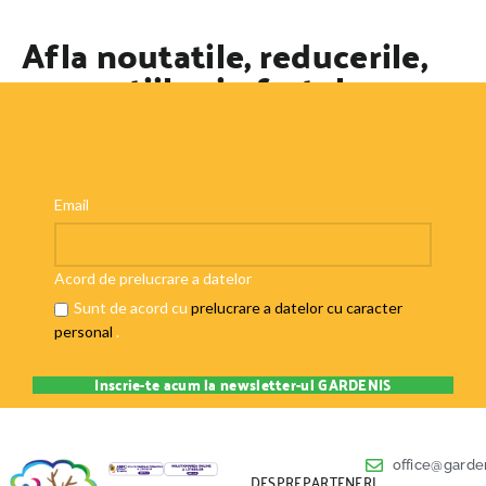
Afla noutatile, reducerile,
promotiile si ofertele
speciale
Email
Acord de prelucrare a datelor
Sunt de acord cu
prelucrare a datelor cu caracter
personal
.
office@garden
DESPRE
PARTENERI