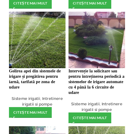
CITEȘTE MAI MULT
CITEȘTE MAI MULT
Golirea apei din sistemele de
Intervenție la solicitare sau
irigare și pregătirea pentru
pentru întreținerea periodică a
iarnă, tarifată pe zona de
sistemelor de irigare automate
udare
cu 4 până la 6 circuite de
udare
Sisteme irigatii
,
Intretinere
Sisteme irigatii
,
Intretinere
irigatii si pompe
irigatii si pompe
CITEȘTE MAI MULT
CITEȘTE MAI MULT