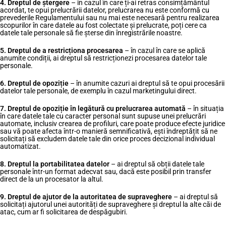
4. Dreptul de ștergere
– în cazul în care ți-ai retras consimțământul
acordat, te opui prelucrării datelor, prelucrarea nu este conformă cu
prevederile Regulamentului sau nu mai este necesară pentru realizarea
scopurilor în care datele au fost colectate și prelucrate, poți cere ca
datele tale personale să fie șterse din înregistrările noastre.
5. Dreptul de a restricționa procesarea
– în cazul în care se aplică
anumite condiții, ai dreptul să restricționezi procesarea datelor tale
personale.
6. Dreptul de opoziție
– în anumite cazuri ai dreptul să te opui procesării
datelor tale personale, de exemplu în cazul marketingului direct.
7. Dreptul de opoziție în legătură cu prelucrarea automată
– în situația
în care datele tale cu caracter personal sunt supuse unei prelucrări
automate, inclusiv crearea de profiluri, care poate produce efecte juridice
sau vă poate afecta într-o manieră semnificativă, ești îndreptățit să ne
solicitați să excludem datele tale din orice proces decizional individual
automatizat.
8. Dreptul la portabilitatea datelor
– ai dreptul să obții datele tale
personale într-un format adecvat sau, dacă este posibil prin transfer
direct de la un procesator la altul.
9. Dreptul de ajutor de la autoritatea de supraveghere
– ai dreptul să
solicitați ajutorul unei autorități de supraveghere și dreptul la alte căi de
atac, cum ar fi solicitarea de despăgubiri.