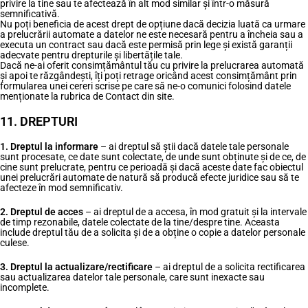
privire la tine sau te afectează în alt mod similar și într-o măsură
semnificativă.
Nu poți beneficia de acest drept de opțiune dacă decizia luată ca urmare
a prelucrării automate a datelor ne este necesară pentru a încheia sau a
executa un contract sau dacă este permisă prin lege și există garanții
adecvate pentru drepturile și libertățile tale.
Dacă ne-ai oferit consimțământul tău cu privire la prelucrarea automată
și apoi te răzgândești, îți poți retrage oricând acest consimțământ prin
formularea unei cereri scrise pe care să ne-o comunici folosind datele
menționate la rubrica de Contact din site.
11. DREPTURI
1. Dreptul la informare
– ai dreptul să știi dacă datele tale personale
sunt procesate, ce date sunt colectate, de unde sunt obținute și de ce, de
cine sunt prelucrate, pentru ce perioadă și dacă aceste date fac obiectul
unei prelucrări automate de natură să producă efecte juridice sau să te
afecteze în mod semnificativ.
2. Dreptul de acces
– ai dreptul de a accesa, în mod gratuit și la intervale
de timp rezonabile, datele colectate de la tine/despre tine. Aceasta
include dreptul tău de a solicita și de a obține o copie a datelor personale
culese.
3. Dreptul la actualizare/rectificare
– ai dreptul de a solicita rectificarea
sau actualizarea datelor tale personale, care sunt inexacte sau
incomplete.