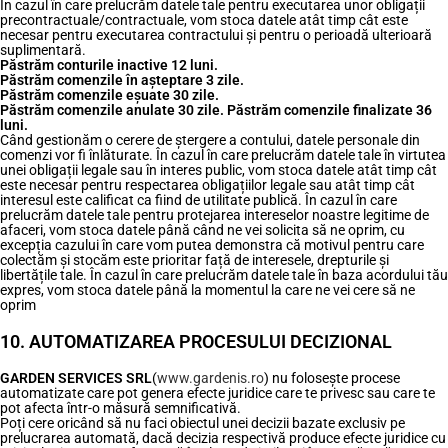
În cazul în care prelucrăm datele tale pentru executarea unor obligații
precontractuale/contractuale, vom stoca datele atât timp cât este
necesar pentru executarea contractului și pentru o perioadă ulterioară
suplimentară.
Păstrăm conturile inactive 12 luni.
Păstrăm comenzile în așteptare 3 zile.
Păstrăm comenzile eșuate 30 zile.
Păstrăm comenzile anulate 30 zile. Păstrăm comenzile finalizate 36
luni.
Când gestionăm o cerere de ștergere a contului, datele personale din
comenzi vor fi înlăturate. În cazul în care prelucrăm datele tale în virtutea
unei obligații legale sau în interes public, vom stoca datele atât timp cât
este necesar pentru respectarea obligațiilor legale sau atât timp cât
interesul este calificat ca fiind de utilitate publică. În cazul în care
prelucrăm datele tale pentru protejarea intereselor noastre legitime de
afaceri, vom stoca datele până când ne vei solicita să ne oprim, cu
excepția cazului în care vom putea demonstra că motivul pentru care
colectăm și stocăm este prioritar față de interesele, drepturile și
libertățile tale. În cazul în care prelucrăm datele tale în baza acordului tău
expres, vom stoca datele până la momentul la care ne vei cere să ne
oprim
10. AUTOMATIZAREA PROCESULUI DECIZIONAL
GARDEN SERVICES SRL
(
www.gardenis.ro
) nu folosește procese
automatizate care pot genera efecte juridice care te privesc sau care te
pot afecta într-o măsură semnificativă.
Poți cere oricând să nu faci obiectul unei decizii bazate exclusiv pe
prelucrarea automată, dacă decizia respectivă produce efecte juridice cu