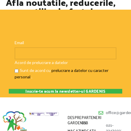
Afla noutatile, reducerile,
promotiile si ofertele
speciale
Email
Acord de prelucrare a datelor
Sunt de acord cu
prelucrare a datelor cu caracter
personal
.
office@garden
DESPRE
PARTENERI
GARDENIS
B2B
021-
MAGAZIN
LOCATII
2247022;