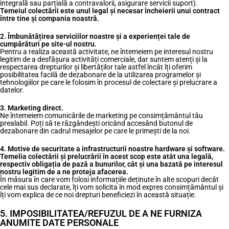
integrală sau parțială a contravalorii, asigurare servicii suport).
Temeiul colectării este unul legal și necesar încheierii unui contract
între tine și compania noastră.
2. Îmbunătățirea serviciilor noastre și a experienței tale de
cumpărături pe site-ul nostru.
Pentru a realiza această activitate, ne întemeiem pe interesul nostru
legitim de a desfășura activități comerciale, dar suntem atenți și la
respectarea drepturilor și libertăților tale astfel încât îți oferim
posibilitatea facilă de dezabonare de la utilizarea programelor și
tehnologiilor pe care le folosim în procesul de colectare și prelucrare a
datelor.
3. Marketing direct.
Ne întemeiem comunicările de marketing pe consimțământul tău
prealabil. Poți să te răzgândești oricând accesând butonul de
dezabonare din cadrul mesajelor pe care le primești de la noi.
4. Motive de securitate a infrastructurii noastre hardware și software.
Temelia colectării și prelucrării în acest scop este atât una legală,
respectiv obligația de pază a bunurilor, cât și una bazată pe interesul
nostru legitim de a ne proteja afacerea.
În măsura în care vom folosi informațiile deținute în alte scopuri decât
cele mai sus declarate, îți vom solicita în mod expres consimțământul și
îți vom explica de ce noi drepturi beneficiezi în această situație.
5. IMPOSIBILITATEA/REFUZUL DE A NE FURNIZA
ANUMITE DATE PERSONALE