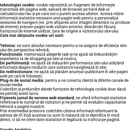
tehnologiei cookie:
cookie reprezintă un fragment de informație
transmisă din pagina web, salvată de browser pe hard disk-ul
calculatorului tău și pe care noi o putem accesa ulterior. Acesta reține
informații statistice necesare unei pagini web pentru a personaliza
sesiunea de navigare (ex. prin afișarea unor imagini dinamice cu produse
de interes) precum pagini web vizitate anterior, descărcări făcute,
furnizorul de internet utilizat, țara de origine a vizitatorului site-ului.
Cele mai obișnuite cookie-uri sunt:
Tehnice:
ne sunt absolut necesare pentru a ne asigura de eficiența site-
ului din perspectiva tehnică;
Funcționale:
memorează alegerile tale și ne ajută să îmbunătățim
experiența ta de shopping pe site-ul nostru;
De performanță:
ne ajută să măsurăm performanța site-ului utilizând
informații despre modul în care vizitatorii navighează în site;
De redirecționare:
ne ajută să plasăm anunțuri publicitare în alte pagini
web pe care le folosești;
Plug-in de social media:
pentru a ne conecta clienții la diferite canale de
social media.
Colectăm și prelucrăm datele furnizate de tehnologia cookie doar dacă
ne permiți acest lucru.
Fișierele jurnal de servere web standard
, ne oferă informații statistice
referitoare la numărul de vizitatori și ne permit să evaluăm capacitatea
tehnică a paginii noastre.
Prin intermediul acestora colectăm câteva informații referitoare la
adresa de IP, însă acestea nu sunt în măsură să te identifice în mod
direct, ci să ne ofere date statistice în legătură cu traficul pe pagină.
Google Analytics