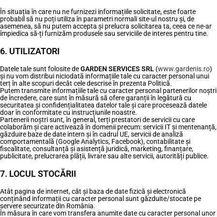
În situația în care nu ne furnizezi informațiile solicitate, este foarte
probabil să nu poți utiliza în parametri normali site-ul nostru și, de
asemenea, să nu putem accepta și prelucra solicitarea ta, ceea ce ne-ar
împiedica să-ți furnizăm produsele sau serviciile de interes pentru tine.
6. UTILIZATORI
Datele tale sunt folosite de
GARDEN SERVICES SRL
(
www.gardenis.ro
)
și nu vom distribui niciodată informațiile tale cu caracter personal unui
terț în alte scopuri decât cele descrise în prezenta Politică.
Putem transmite informațiile tale cu caracter personal partenerilor noștri
de încredere, care sunt în măsură să ofere garanții în legătură cu
securitatea și confidențialitatea datelor tale și care procesează datele
doar în conformitate cu instrucțiunile noastre.
Partenerii noștri sunt, în general, terți prestatori de servicii cu care
colaborăm și care activează în domenii precum: servicii IT și mentenanță,
găzduire baze de date intern și în cadrul UE, servicii de analiză
comportamentală (Google Analytics, Facebook), contabilitate și
fiscalitate, consultanță și asistență juridică, marketing, finanțare,
publicitate, prelucrarea plății, livrare sau alte servicii, autorități publice.
7. LOCUL STOCĂRII
Atât pagina de internet, cât și baza de date fizică și electronică
conținând informații cu caracter personal sunt găzduite/stocate pe
servere securizate din România.
În măsura în care vom transfera anumite date cu caracter personal unor