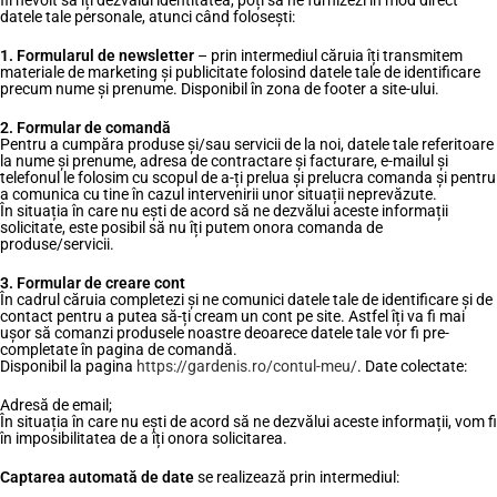
fii nevoit să îți dezvălui identitatea, poți să ne furnizezi în mod direct
datele tale personale, atunci când folosești:
1. Formularul de newsletter
– prin intermediul căruia îți transmitem
materiale de marketing și publicitate folosind datele tale de identificare
precum nume și prenume. Disponibil în zona de footer a site-ului.
2. Formular de comandă
Pentru a cumpăra produse și/sau servicii de la noi, datele tale referitoare
la nume și prenume, adresa de contractare și facturare, e-mailul și
telefonul le folosim cu scopul de a-ți prelua și prelucra comanda și pentru
a comunica cu tine în cazul intervenirii unor situații neprevăzute.
În situația în care nu ești de acord să ne dezvălui aceste informații
solicitate, este posibil să nu îți putem onora comanda de
produse/servicii.
3. Formular de creare cont
În cadrul căruia completezi și ne comunici datele tale de identificare și de
contact pentru a putea să-ți cream un cont pe site. Astfel îți va fi mai
ușor să comanzi produsele noastre deoarece datele tale vor fi pre-
completate în pagina de comandă.
Disponibil la pagina
https://gardenis.ro/contul-meu/
. Date colectate:
Adresă de email;
În situația în care nu ești de acord să ne dezvălui aceste informații, vom fi
în imposibilitatea de a îți onora solicitarea.
Captarea automată de date
se realizează prin intermediul: