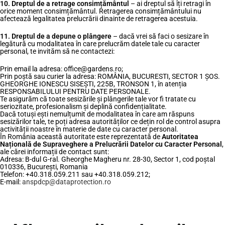
10. Dreptul de a retrage consimțământul
– ai dreptul să îți retragi în
orice moment consimțământul. Retragerea consimțământului nu
afectează legalitatea prelucrării dinainte de retragerea acestuia.
11. Dreptul de a depune o plângere
– dacă vrei să faci o sesizare în
legătură cu modalitatea în care prelucrăm datele tale cu caracter
personal, te invităm să ne contactezi:
Prin email la adresa: office@gardens.ro;
Prin poștă sau curier la adresa: ROMÂNIA, BUCURESTI, SECTOR 1 ȘOS.
GHEORGHE IONESCU SISEȘTI, 225B, TRONSON 1, în atenția
RESPONSABILULUI PENTRU DATE PERSONALE.
Te asigurăm că toate sesizările și plângerile tale vor fi tratate cu
seriozitate, profesionalism și deplină confidențialitate.
Dacă totuși ești nemulțumit de modalitatea în care am răspuns
sesizărilor tale, te poți adresa autorităților ce dețin rol de control asupra
activității noastre în materie de date cu caracter personal.
În România această autoritate este reprezentată de
Autoritatea
Națională de Supraveghere a Prelucrării Datelor cu Caracter Personal
,
ale cărei informații de contact sunt:
Adresa: B-dul G-ral. Gheorghe Magheru nr. 28-30, Sector 1, cod poștal
010336, București, Romania
Telefon: +40.318.059.211 sau +40.318.059.212;
E-mail:
anspdcp@dataprotection.ro