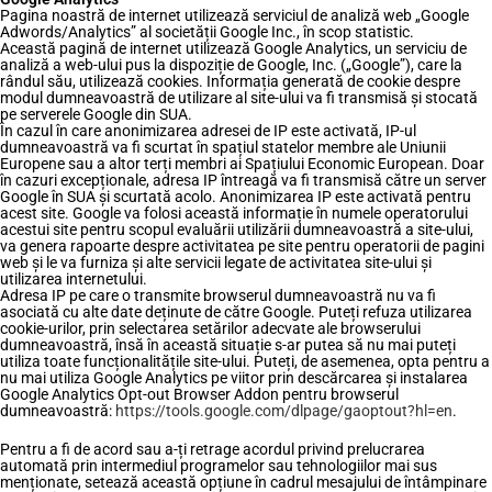
Pagina noastră de internet utilizează serviciul de analiză web „Google
Adwords/Analytics” al societății Google Inc., în scop statistic.
Această pagină de internet utilizează Google Analytics, un serviciu de
analiză a web-ului pus la dispoziție de Google, Inc. („Google”), care la
rândul său, utilizează cookies. Informația generată de cookie despre
modul dumneavoastră de utilizare al site-ului va fi transmisă și stocată
pe serverele Google din SUA.
În cazul în care anonimizarea adresei de IP este activată, IP-ul
dumneavoastră va fi scurtat în spațiul statelor membre ale Uniunii
Europene sau a altor terți membri ai Spațiului Economic European. Doar
în cazuri excepționale, adresa IP întreagă va fi transmisă către un server
Google în SUA și scurtată acolo. Anonimizarea IP este activată pentru
acest site. Google va folosi această informație în numele operatorului
acestui site pentru scopul evaluării utilizării dumneavoastră a site-ului,
va genera rapoarte despre activitatea pe site pentru operatorii de pagini
web și le va furniza și alte servicii legate de activitatea site-ului și
utilizarea internetului.
Adresa IP pe care o transmite browserul dumneavoastră nu va fi
asociată cu alte date deținute de către Google. Puteți refuza utilizarea
cookie-urilor, prin selectarea setărilor adecvate ale browserului
dumneavoastră, însă în această situație s-ar putea să nu mai puteți
utiliza toate funcționalitățile site-ului. Puteți, de asemenea, opta pentru a
nu mai utiliza Google Analytics pe viitor prin descărcarea și instalarea
Google Analytics Opt-out Browser Addon pentru browserul
dumneavoastră:
https://tools.google.com/dlpage/gaoptout?hl=en
.
Pentru a fi de acord sau a-ți retrage acordul privind prelucrarea
automată prin intermediul programelor sau tehnologiilor mai sus
menționate, setează această opțiune în cadrul mesajului de întâmpinare