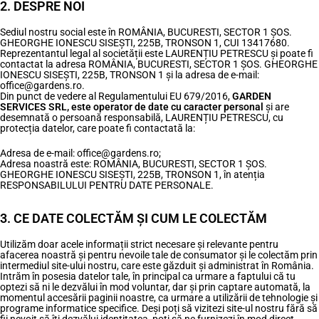
2. DESPRE NOI
Sediul nostru social este în ROMÂNIA, BUCURESTI, SECTOR 1 ȘOS.
GHEORGHE IONESCU SISEȘTI, 225B, TRONSON 1, CUI 13417680.
Reprezentantul legal al societății este LAURENȚIU PETRESCU și poate fi
contactat la adresa ROMÂNIA, BUCURESTI, SECTOR 1 ȘOS. GHEORGHE
IONESCU SISEȘTI, 225B, TRONSON 1 și la adresa de e-mail:
office@gardens.ro.
Din punct de vedere al Regulamentului EU 679/2016,
GARDEN
SERVICES SRL,
este operator de date cu caracter personal
și are
desemnată o persoană responsabilă, LAURENȚIU PETRESCU, cu
protecția datelor, care poate fi contactată la:
Adresa de e-mail: office@gardens.ro;
Adresa noastră este: ROMÂNIA, BUCURESTI, SECTOR 1 ȘOS.
GHEORGHE IONESCU SISEȘTI, 225B, TRONSON 1, în atenția
RESPONSABILULUI PENTRU DATE PERSONALE.
3. CE DATE COLECTĂM ȘI CUM LE COLECTĂM
Utilizăm doar acele informații strict necesare și relevante pentru
afacerea noastră și pentru nevoile tale de consumator și le colectăm prin
intermediul site-ului nostru, care este găzduit și administrat în România.
Intrăm în posesia datelor tale, în principal ca urmare a faptului că tu
optezi să ni le dezvălui în mod voluntar, dar și prin captare automată, la
momentul accesării paginii noastre, ca urmare a utilizării de tehnologie și
programe informatice specifice. Deși poți să vizitezi site-ul nostru fără să