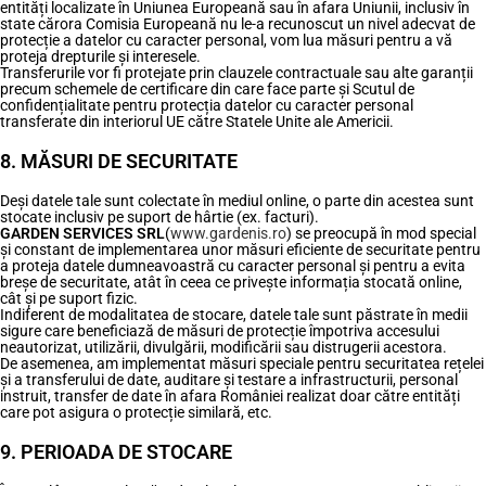
entități localizate în Uniunea Europeană sau în afara Uniunii, inclusiv în
state cărora Comisia Europeană nu le-a recunoscut un nivel adecvat de
protecție a datelor cu caracter personal, vom lua măsuri pentru a vă
proteja drepturile și interesele.
Transferurile vor fi protejate prin clauzele contractuale sau alte garanții
precum schemele de certificare din care face parte și Scutul de
confidențialitate pentru protecția datelor cu caracter personal
transferate din interiorul UE către Statele Unite ale Americii.
8. MĂSURI DE SECURITATE
Deși datele tale sunt colectate în mediul online, o parte din acestea sunt
stocate inclusiv pe suport de hârtie (ex. facturi).
GARDEN SERVICES SRL
(
www.gardenis.ro
) se preocupă în mod special
și constant de implementarea unor măsuri eficiente de securitate pentru
a proteja datele dumneavoastră cu caracter personal și pentru a evita
breșe de securitate, atât în ceea ce privește informația stocată online,
cât și pe suport fizic.
Indiferent de modalitatea de stocare, datele tale sunt păstrate în medii
sigure care beneficiază de măsuri de protecție împotriva accesului
neautorizat, utilizării, divulgării, modificării sau distrugerii acestora.
De asemenea, am implementat măsuri speciale pentru securitatea rețelei
și a transferului de date, auditare și testare a infrastructurii, personal
instruit, transfer de date în afara României realizat doar către entități
care pot asigura o protecție similară, etc.
9. PERIOADA DE STOCARE