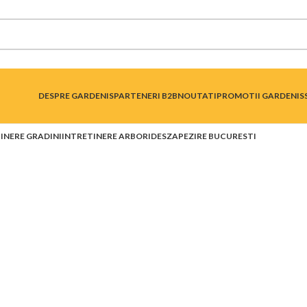
DESPRE GARDENIS
PARTENERI B2B
NOUTATI
PROMOTII GARDENIS
INERE GRADINI
INTRETINERE ARBORI
DESZAPEZIRE BUCURESTI
a sau cu utilaje in B