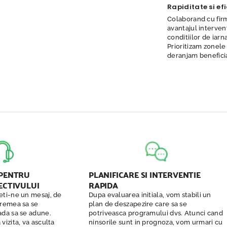
Rapiditate si ef
Colaborand cu firm
avantajul intervent
conditiilor de iarn
Prioritizam zonele
deranjam beneficia
 PENTRU
PLANIFICARE SI INTERVENTIE
ECTIVULUI
RAPIDA
eti-ne un mesaj, de
Dupa evaluarea initiala, vom stabili un
vremea sa se
plan de deszapezire care sa se
ada sa se adune.
potriveasca programului dvs. Atunci cand
vizita, va asculta
ninsorile sunt in prognoza, vom urmari cu