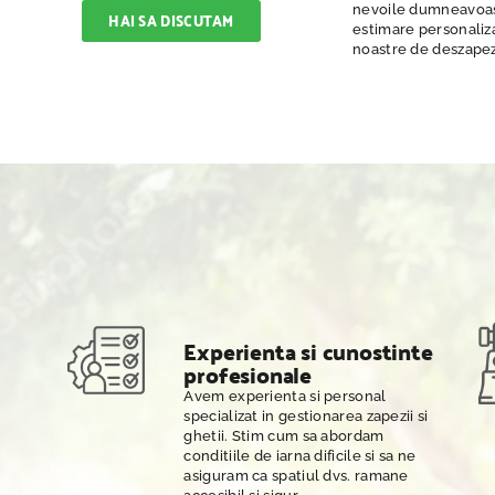
nevoile dumneavoastr
HAI SA DISCUTAM
estimare personaliza
noastre de deszapez
Experienta si cunostinte
profesionale
Avem experienta si personal
specializat in gestionarea zapezii si
ghetii. Stim cum sa abordam
conditiile de iarna dificile si sa ne
asiguram ca spatiul dvs. ramane