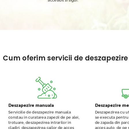
accesibil si sigur.
Cum oferim servicii de deszapezire i
Deszapezire manuala
Deszapezire me
Serviciile de deszapezire manuala
Deszapezirea cu ut
constau in curatarea zapezii de pe alei,
se executa pentru
trotuare, deszapezirea intrarilor in
de zapada din parc
cladiri, deszapezirea cailor de acces
acces auto, de pe