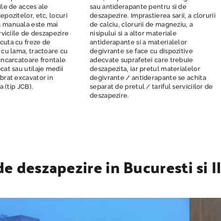
ile de acces ale
sau antiderapante pentru si de
pozitelor, etc, locuri
deszapezire. Imprastierea sarii, a clorurii
 manuala este mai
de calciu, clorurii de magneziu, a
rviciile de deszapezire
nisipului si a altor materiale
cuta cu freze de
antiderapante si a materialelor
 cu lama, tractoare cu
degivrante se face cu dispozitive
incarcatoare frontale
adecvate suprafetei care trebuie
cat sau utilaje medii
deszapezita, iar pretul materialelor
brat excavator in
degivrante / antiderapante se achita
a (tip JCB).
separat de pretul / tariful serviciilor de
deszapezire.
e deszapezire in Bucuresti si I