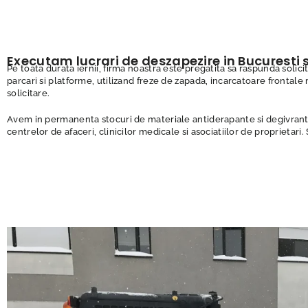
Intretinere gradini
pompe
Iazuri și cascade
NOU
Constructii iazuri si
Montaj drenuri
cascade
Plantare arbori, arbuști și flori
Montaj sisteme irigatii
Executam lucrari de deszapezire in Bucuresti si
Intretinere iazuri si
Pe toata durata iernii, firma noastra este pregatita sa raspunda solici
cascade
Semanare montaj gazon
parcari si platforme, utilizand freze de zapada, incarcatoare frontale 
solicitare.
Excavații, săpături și decopertări
Avem in permanenta stocuri de materiale antiderapante si degivrante, 
Defrișare terenuri (buruieni și
centrelor de afaceri, clinicilor medicale si asociatiilor de proprietari.
ambrozie)
Arbuști și flori