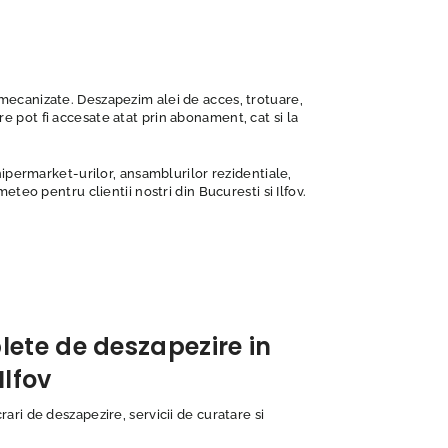
au mecanizate. Deszapezim alei de acces, trotuare,
re pot fi accesate atat prin abonament, cat si la
hipermarket-urilor, ansamblurilor rezidentiale,
meteo pentru clientii nostri din Bucuresti si Ilfov.
lete de deszapezire in
Ilfov
ari de deszapezire, servicii de curatare si