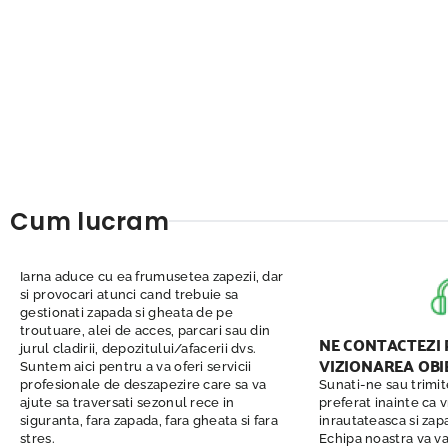
Cum lucram
Iarna aduce cu ea frumusetea zapezii, dar
si provocari atunci cand trebuie sa
gestionati zapada si gheata de pe
troutuare, alei de acces, parcari sau din
NE CONTACTEZI
jurul cladirii, depozitului/afacerii dvs.
VIZIONAREA OBI
Suntem aici pentru a va oferi servicii
profesionale de deszapezire care sa va
Sunati-ne sau trimit
ajute sa traversati sezonul rece in
preferat inainte ca 
siguranta, fara zapada, fara gheata si fara
inrautateasca si zap
stres.
Echipa noastra va va 