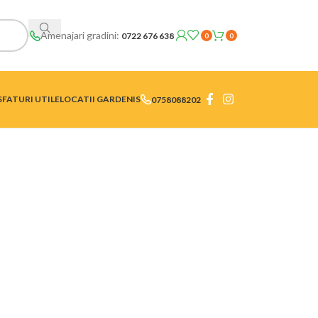
Amenajari gradini:
0722 676 638
0
0
SFATURI UTILE
LOCATII GARDENIS
0758088202
ucuresti si