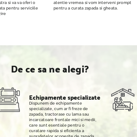
a si va va oferi o
atentie vremea si vom interveni prompt
ta pentru serviciile
pentru a curata zapada si gheata.
ire
De ce sa ne alegi?
Echipamente specializate
Dispunem de echipamente
specializate, cum ar fi freze de
zapada, tractorase cu lama sau
incarcatoare frontale mici si medii,
care sunt esentiale pentru o
curatare rapida si eficienta a
suprafetelor acoperite de zapada.