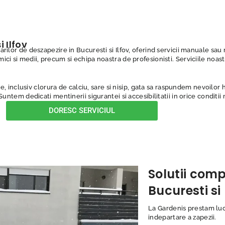
 Ilfov
tarilor de deszapezire in Bucuresti si Ilfov, oferind servicii manuale s
mici si medii, precum si echipa noastra de profesionisti. Serviciile noast
inclusiv clorura de calciu, sare si nisip, gata sa raspundem nevoilor 
 Suntem dedicati mentinerii sigurantei si accesibilitatii in orice conditii 
DORESC SERVICIUL
Solutii comp
Bucuresti si 
La Gardenis prestam lucr
indepartare a zapezii.