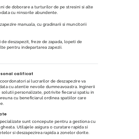
 de doborare a turturilor de pe stresini si alte
 odata cu ninsorile abundente.
zapezire manuala, cu gradinarii si muncitorii
 de deszapezit, freze de zapada, lopeti de
elte pentru indepartarea zapezii.
rsonal calificat
coordonatori ai lucrarilor de deszapezire va
 data cu atentie nevoile dumneavoastra. Inginerii
solutii personalizate, potrivite fiecarui spatiu in
preuna cu beneficiarul ordinea spatiilor care
e.
zate
specializate sunt concepute pentru a gestiona cu
 gheata. Utilajele asigura o curatare rapida si
telor si deszapezirea rapida a zonelor dorite.