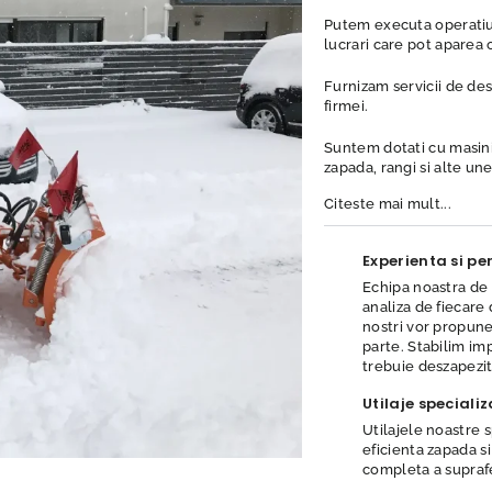
Putem executa operatiuni
lucrari care pot aparea
Furnizam servicii de des
firmei.
Suntem dotati cu masini
zapada, rangi si alte un
Citeste mai mult...
Experienta si pe
Echipa noastra de 
analiza de fiecare
nostri vor propune 
parte. Stabilim im
trebuie deszapezit
Utilaje speciali
Utilajele noastre 
eficienta zapada si
completa a suprafe