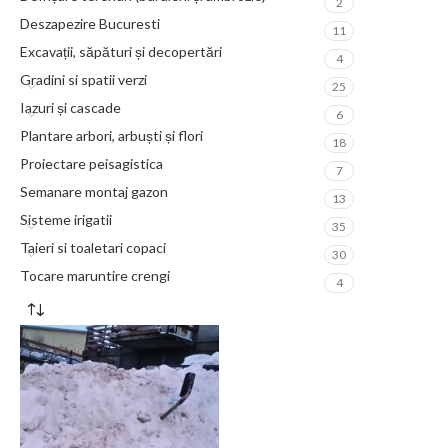
2
Deszapezire Bucuresti
11
Excavații, săpături și decopertări
4
Gradini si spatii verzi
25
Iazuri și cascade
6
Plantare arbori, arbuști și flori
18
Proiectare peisagistica
7
Semanare montaj gazon
13
Sisteme irigatii
35
Taieri si toaletari copaci
30
Tocare maruntire crengi
4