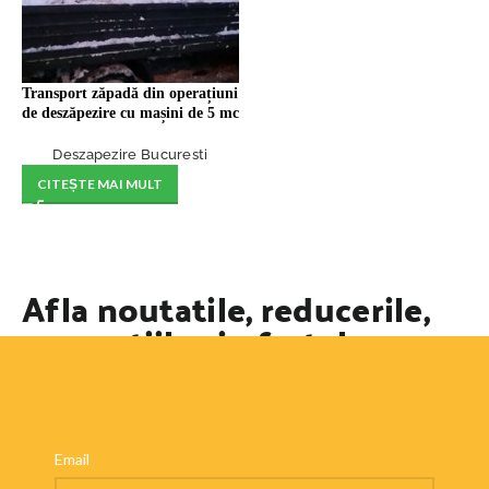
Transport zăpadă din operațiuni
de deszăpezire cu mașini de 5 mc
Deszapezire Bucuresti
CITEȘTE MAI MULT
Afla noutatile, reducerile,
promotiile si ofertele
speciale
Email