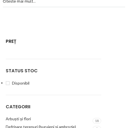
Citeste mai mult...
PREȚ
STATUS STOC
Disponibil
CATEGORII
Arbuști și flori
18
Defrișare terenuri (buruieni și ambrozie)