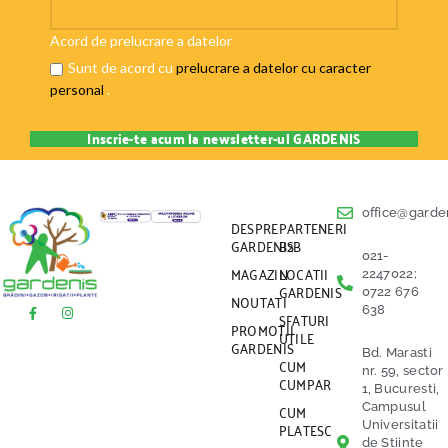
Acord de prelucrare a datelor
Sunt de acord cu
prelucrare a datelor cu caracter
personal
.
office@garden
DESPRE
PARTENERI
GARDENIS
B2B
021-
MAGAZIN
LOCATII
2247022;
GARDENIS
0722 676
NOUTATI
638
SFATURI
PROMOTII
UTILE
GARDENIS
Bd. Marasti
CUM
nr. 59, sector
CUMPAR
1, Bucuresti,
CUM
Campusul
PLATESC
Universitatii
de Stiinte