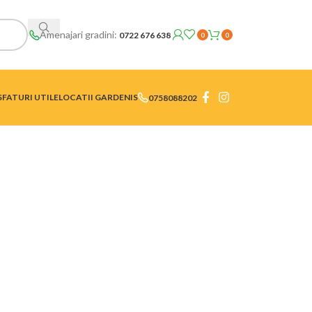
Amenajari gradini:
0722 676 638
0
0
SFATURI UTILE
LOCATII GARDENIS
0758088202