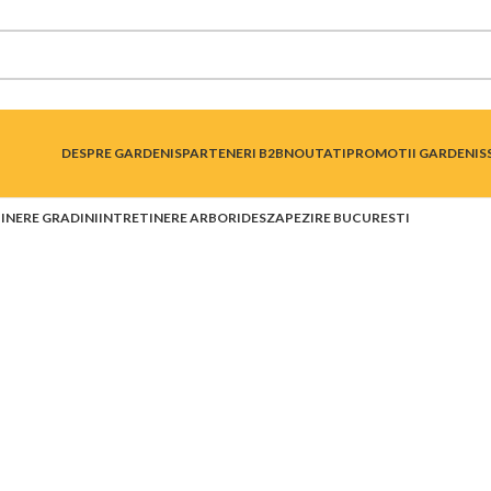
DESPRE GARDENIS
PARTENERI B2B
NOUTATI
PROMOTII GARDENIS
INERE GRADINI
INTRETINERE ARBORI
DESZAPEZIRE BUCURESTI