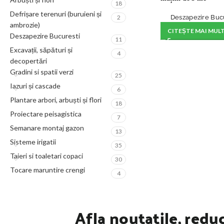
18
Defrișare terenuri (buruieni și
Deszapezire Buc
2
ambrozie)
CITEȘTE MAI MUL
Deszapezire Bucuresti
11
Excavații, săpături și
4
decopertări
Gradini si spatii verzi
25
Iazuri și cascade
6
Plantare arbori, arbuști și flori
18
Proiectare peisagistica
7
Semanare montaj gazon
13
Sisteme irigatii
35
Taieri si toaletari copaci
30
Tocare maruntire crengi
4
Afla noutatile, reduc