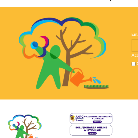
Ema
Aco