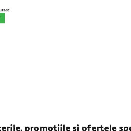
uresti
T
erile, promotiile si ofertele sp