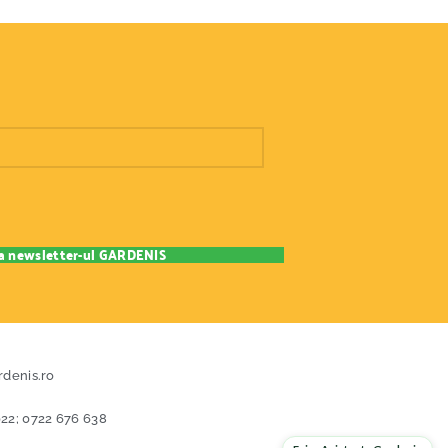
rdenis.ro
22; 0722 676 638