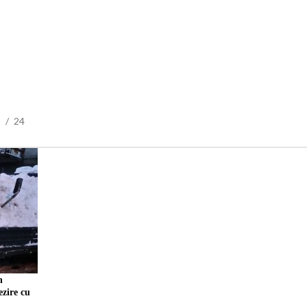
8
24
n
ezire cu