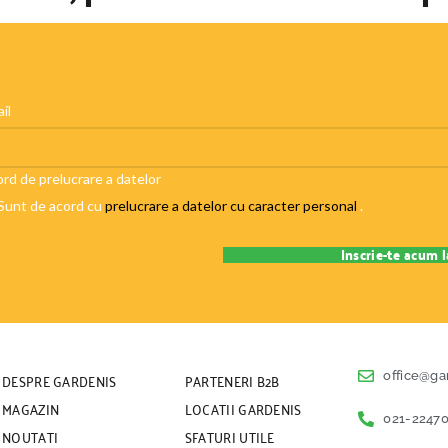
il
rd de prelucrare a datelor
Sunt de acord cu
prelucrare a datelor cu caracter personal
.
DESPRE GARDENIS
PARTENERI B2B
office@ga
MAGAZIN
LOCATII GARDENIS
021-22470
NOUTATI
SFATURI UTILE