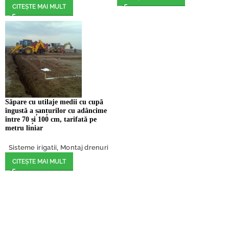
CITEȘTE MAI MULT
Săpare cu utilaje medii cu cupă
îngustă a șanțurilor cu adâncime
între 70 și 100 cm, tarifată pe
metru liniar
Sisteme irigatii
,
Montaj drenuri
CITEȘTE MAI MULT