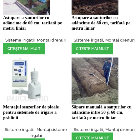
Astupare a șanțurilor cu
Astupare a șanțurilor cu
adâncime de 60 cm, tarifată pe
adâncime de 80 cm, tarifată pe
metru liniar
metru liniar
Sisteme irigatii
,
Montaj drenuri
Sisteme irigatii
,
Montaj drenuri
CITEȘTE MAI MULT
CITEȘTE MAI MULT
Montajul senzorilor de ploaie
Săpare manuală a șanțurilor cu
pentru sistemele de irigare a
adâncime între 50 și 60 cm,
grădinii
tarifată pe metru liniar
Sisteme irigatii
,
Montaj sisteme
Sisteme irigatii
,
Montaj drenuri
irigatii
CITEȘTE MAI MULT