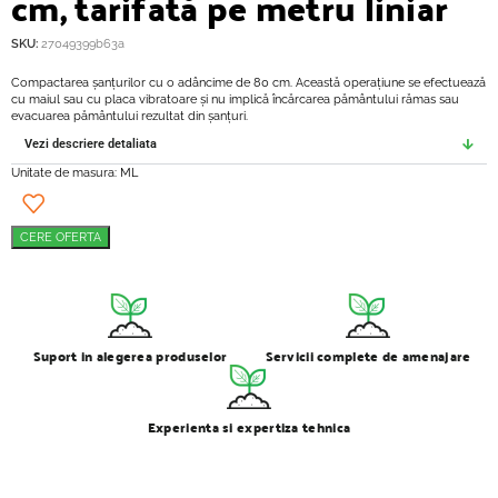
cm, tarifată pe metru liniar
SKU:
27049399b63a
Compactarea șanțurilor cu o adâncime de 80 cm. Această operațiune se efectuează
cu maiul sau cu placa vibratoare și nu implică încărcarea pământului rămas sau
evacuarea pământului rezultat din șanțuri.
Vezi descriere detaliata
Unitate de masura: ML
CERE OFERTA
Suport in alegerea produselor
Servicii complete de amenajare
Experienta si expertiza tehnica