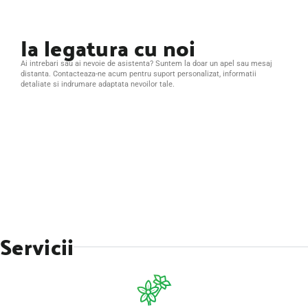
Ia legatura cu noi
Ai intrebari sau ai nevoie de asistenta? Suntem la doar un apel sau mesaj
distanta. Contacteaza-ne acum pentru suport personalizat, informatii
detaliate si indrumare adaptata nevoilor tale.
Servicii