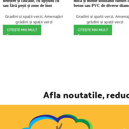
heleștee și cascade, cu opțiuni cu
mică și medie utilizând tuburi 
sau fără pești și zone de înot
beton sau PVC de diverse diam
Gradini si spatii verzi
,
Amenajări
Gradini si spatii verzi
,
Amenaj
grădini și spații verzi
grădini și spații verzi
CITEȘTE MAI MULT
CITEȘTE MAI MULT
Afla noutatile, reduc