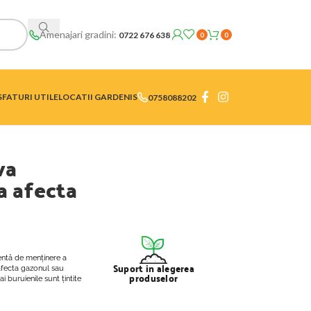
Amenajari gradini:
0722 676 638
0
0
SFATURI UTILE
LOCATII GARDENIS
0758088202
va
a afecta
ientă de menținere a
Suport in alegerea
 afecta gazonul sau
produselor
i buruienile sunt țintite