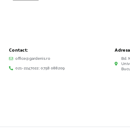
Contact:
Adresa
office@gardenis.ro
Bd. M
Univ
021-2247022; 0758 088209
Bucu