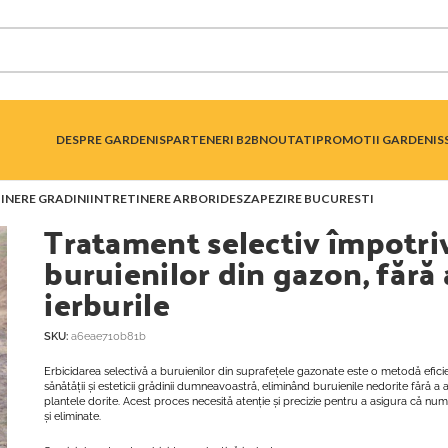
DESPRE GARDENIS
PARTENERI B2B
NOUTATI
PROMOTII GARDENIS
INERE GRADINI
INTRETINERE ARBORI
DESZAPEZIRE BUCURESTI
Tratament selectiv împotri
buruienilor din gazon, fără 
ierburile
SKU:
a6eae710b81b
Erbicidarea selectivă a buruienilor din suprafețele gazonate este o metodă efic
sănătății și esteticii grădinii dumneavoastră, eliminând buruienile nedorite fără a
plantele dorite. Acest proces necesită atenție și precizie pentru a asigura că numa
și eliminate.