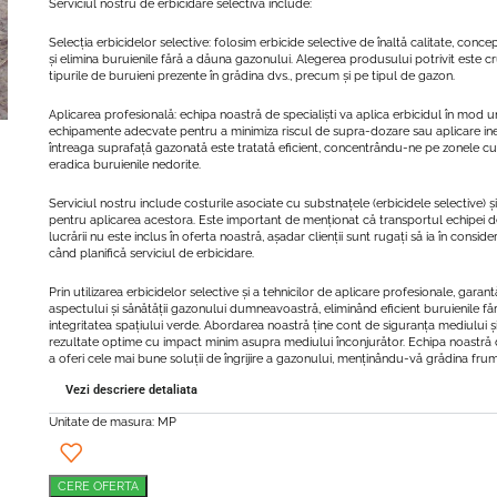
Serviciul nostru de erbicidare selectivă include:
Selecția erbicidelor selective: folosim erbicide selective de înaltă calitate, conce
și elimina buruienile fără a dăuna gazonului. Alegerea produsului potrivit este cr
tipurile de buruieni prezente în grădina dvs., precum și pe tipul de gazon.
Aplicarea profesională: echipa noastră de specialiști va aplica erbicidul în mod un
echipamente adecvate pentru a minimiza riscul de supra-dozare sau aplicare in
întreaga suprafață gazonată este tratată eficient, concentrându-ne pe zonele 
eradica buruienile nedorite.
Serviciul nostru include costurile asociate cu substnațele (erbicidele selective)
pentru aplicarea acestora. Este important de menționat că transportul echipei de
lucrării nu este inclus în oferta noastră, așadar clienții sunt rugați să ia în consi
când planifică serviciul de erbicidare.
Prin utilizarea erbicidelor selective și a tehnicilor de aplicare profesionale, gar
aspectului și sănătății gazonului dumneavoastră, eliminând eficient buruienile 
integritatea spațiului verde. Abordarea noastră ține cont de siguranța mediului ș
rezultate optime cu impact minim asupra mediului înconjurător. Echipa noastră 
a oferi cele mai bune soluții de îngrijire a gazonului, menținându-vă grădina fru
Vezi descriere detaliata
Unitate de masura: MP
CERE OFERTA