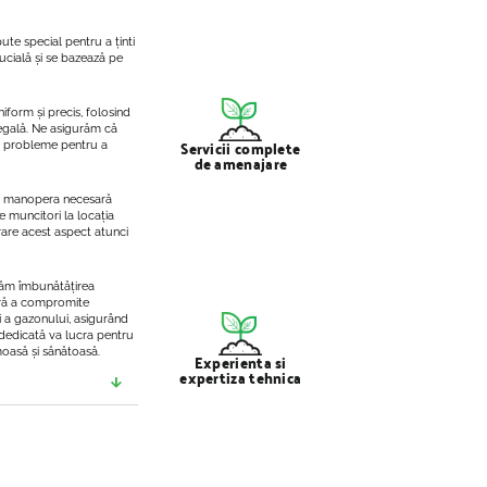
pute special pentru a ținti
ucială și se bazează pe
iform și precis, folosind
egală. Ne asigurăm că
Servicii complete
cu probleme pentru a
de amenajare
 și manopera necesară
 muncitori la locația
derare acest aspect atunci
antăm îmbunătățirea
fără a compromite
i a gazonului, asigurând
dedicată va lucra pentru
moasă și sănătoasă.
Experienta si
expertiza tehnica