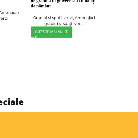
de grădină în ghivece sau cu baloți
de pământ
Amenajări
Gradini si spatii verzi
,
Amenajări
verzi
grădini și spații verzi
CITEȘTE MAI MULT
eciale