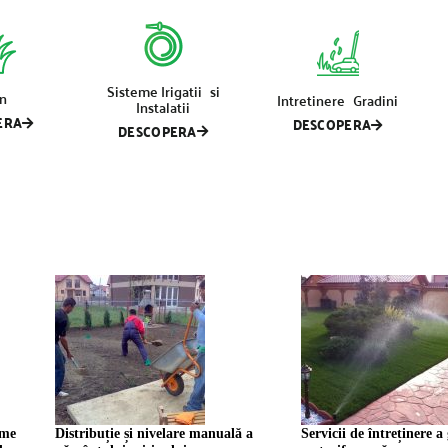
Sisteme Irigatii si
n
Intretinere Gradini
Instalatii
ERA
DESCOPERA
DESCOPERA
ime
Distribuție și nivelare manuală a
Servicii de întreținere a