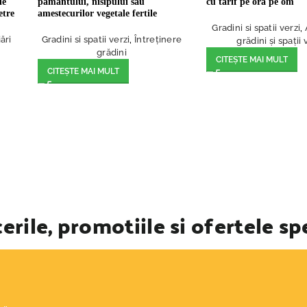
de
pământului, nisipului sau
cu tarif pe oră pe om
etre
amestecurilor vegetale fertile
Gradini si spatii verzi
,
ări
Gradini si spatii verzi
,
Întreținere
grădini și spații 
grădini
CITEȘTE MAI MULT
CITEȘTE MAI MULT
erile, promotiile si ofertele sp