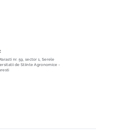
:
arasti nr. 59, sector 1, Serele
ersitatii de Stiinte Agronomice -
resti