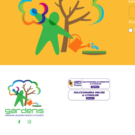
Ema
Aco