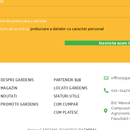
il
rd de prelucrare a datelor
Sunt de acord cu
prelucrare a datelor cu caracter personal
.
DESPRE GARDENIS
PARTENERI B2B
office@ga
MAGAZIN
LOCATII GARDENIS
021-22470
NOUTATI
SFATURI UTILE
PROMOTII GARDENIS
CUM CUMPAR
Bd. Marast
Campusul U
CUM PLATESC
Agronomice
Facultatii
@2024 GARDENIS POWERED BY
EMIRAL