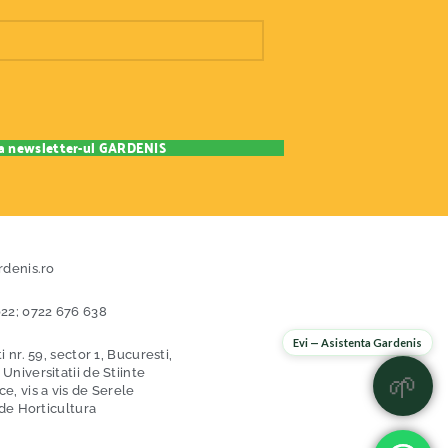
rdenis.ro
22; 0722 676 638
Evi — Asistenta Gardenis
i nr. 59, sector 1, Bucuresti,
niversitatii de Stiinte
🌱
, vis a vis de Serele
 de Horticultura