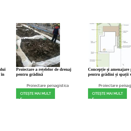
ului
Proiectare a rețelelor de drenaj
Concepție și amenajare p
 în
pentru grădină
pentru grădini și spații 
Proiectare peisagistica
Proiectare peisag
CITEȘTE MAI MULT
CITEȘTE MAI MULT