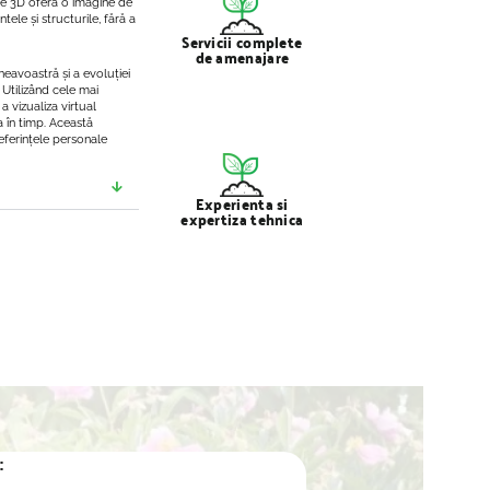
le 3D oferă o imagine de
ele și structurile, fără a
Servicii complete
de amenajare
eavoastră și a evoluției
Utilizând cele mai
a vizualiza virtual
 în timp. Această
referințele personale
Experienta si
expertiza tehnica
: