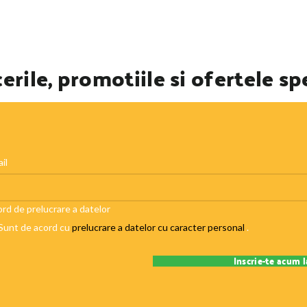
erile, promotiile si ofertele sp
il
rd de prelucrare a datelor
Sunt de acord cu
prelucrare a datelor cu caracter personal
.