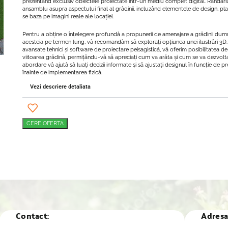
prezentând exclusiv obiectele proiectate într-un mediu complet digital. Randări
ansamblu asupra aspectului final al grădinii, incluzând elementele de design, plant
se baza pe imagini reale ale locației.
Pentru a obține o înțelegere profundă a propunerii de amenajare a grădinii dumn
acesteia pe termen lung, vă recomandăm să explorați opțiunea unei ilustrări 3D. 
avansate tehnici și software de proiectare peisagistică, vă oferim posibilitatea de 
viitoarea grădină, permițându-vă să apreciați cum va arăta și cum se va dezvolta
abordare vă ajută să luați decizii informate și să ajustați designul în funcție de p
înainte de implementarea fizică.
Vezi descriere detaliata
CERE OFERTA
Contact:
Adresa