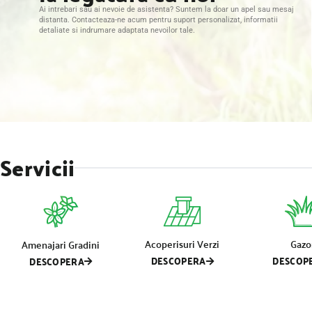
Ai intrebari sau ai nevoie de asistenta? Suntem la doar un apel sau mesaj
distanta. Contacteaza-ne acum pentru suport personalizat, informatii
detaliate si indrumare adaptata nevoilor tale.
Servicii
Acoperisuri Verzi
Gazo
Amenajari Gradini
DESCOPERA
DESCOP
DESCOPERA