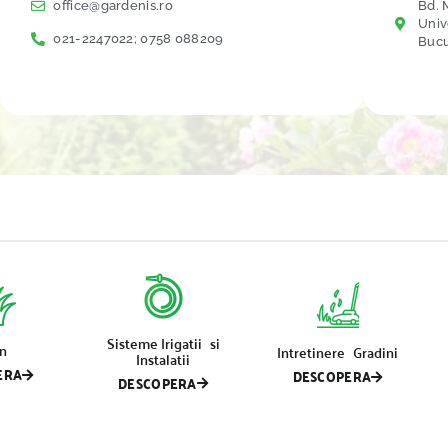
office@gardenis.ro
Bd. M
Univ
021-2247022; 0758 088209
Bucu
Sisteme Irigatii si
n
Intretinere Gradini
Instalatii
ERA
DESCOPERA
DESCOPERA