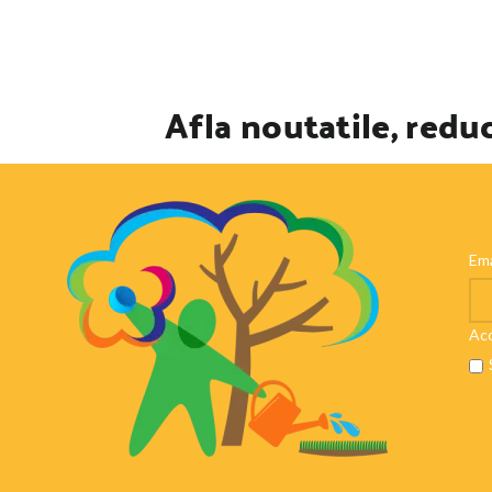
Afla noutatile, reduc
Ema
Aco