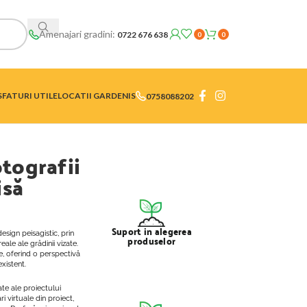
Amenajari gradini:
0722 676 638
0
0
SFATURI UTILE
LOCATII GARDENIS
0758088202
otografii
isă
Suport in alegerea
esign peisagistic, prin
produselor
ale ale grădinii vizate.
, oferind o perspectivă
xistent.
te ale proiectului
 virtuale din proiect,