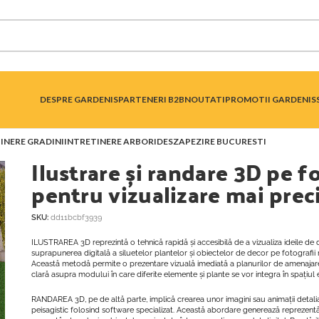
DESPRE GARDENIS
PARTENERI B2B
NOUTATI
PROMOTII GARDENIS
INERE GRADINI
INTRETINERE ARBORI
DESZAPEZIRE BUCURESTI
Ilustrare și randare 3D pe f
pentru vizualizare mai prec
SKU:
dd11bcbf3939
ILUSTRAREA 3D reprezintă o tehnică rapidă și accesibilă de a vizualiza ideile de d
suprapunerea digitală a siluetelor plantelor și obiectelor de decor pe fotografii re
Această metodă permite o prezentare vizuală imediată a planurilor de amenajare
clară asupra modului în care diferite elemente și plante se vor integra în spațiul e
RANDAREA 3D, pe de altă parte, implică crearea unor imagini sau animații detalia
peisagistic folosind software specializat. Această abordare generează reprezentări