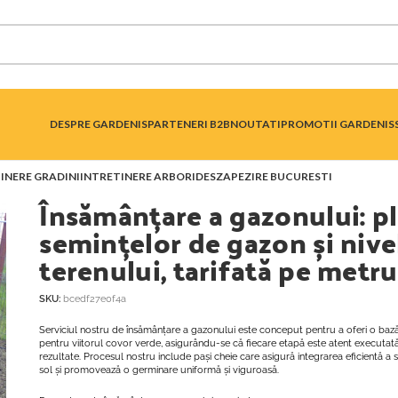
DESPRE GARDENIS
PARTENERI B2B
NOUTATI
PROMOTII GARDENIS
INERE GRADINI
INTRETINERE ARBORI
DESZAPEZIRE BUCURESTI
Însămânțare a gazonului: p
semințelor de gazon și nive
terenului, tarifată pe metru
SKU:
bcedf27e0f4a
Serviciul nostru de însămânțare a gazonului este conceput pentru a oferi o bază
pentru viitorul covor verde, asigurându-se că fiecare etapă este atent executa
rezultate. Procesul nostru include pași cheie care asigură integrarea eficientă a
sol și promovează o germinare uniformă și viguroasă.