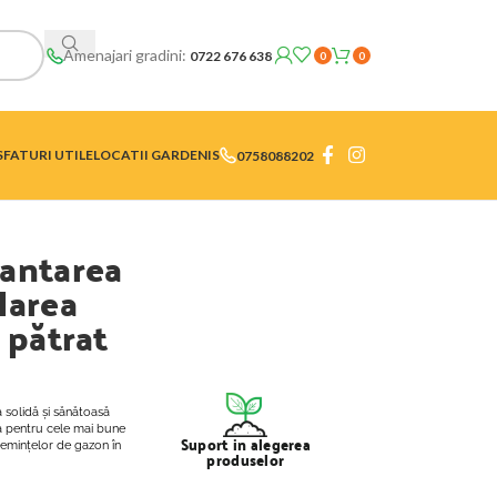
Amenajari gradini:
0722 676 638
0
0
SFATURI UTILE
LOCATII GARDENIS
0758088202
lantarea
larea
 pătrat
 solidă și sănătoasă
tă pentru cele mai bune
Suport in alegerea
 semințelor de gazon în
produselor