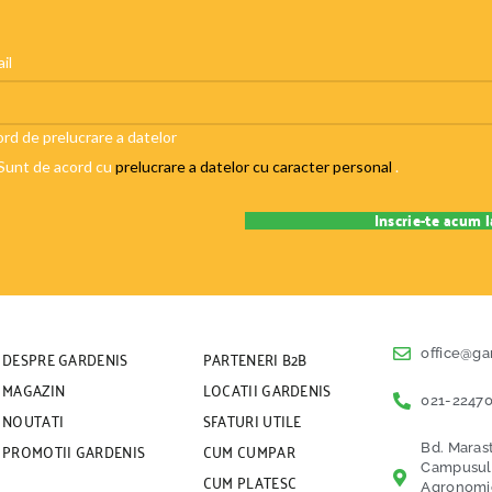
il
rd de prelucrare a datelor
Sunt de acord cu
prelucrare a datelor cu caracter personal
.
DESPRE GARDENIS
PARTENERI B2B
office@ga
MAGAZIN
LOCATII GARDENIS
021-22470
NOUTATI
SFATURI UTILE
PROMOTII GARDENIS
CUM CUMPAR
Bd. Marast
Campusul U
CUM PLATESC
Agronomice