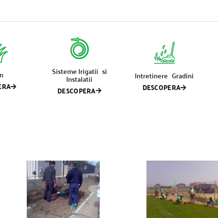
Sisteme Irigatii si
n
Intretinere Gradini
Instalatii
ERA
DESCOPERA
DESCOPERA