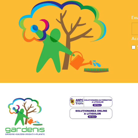
Ema
Aco