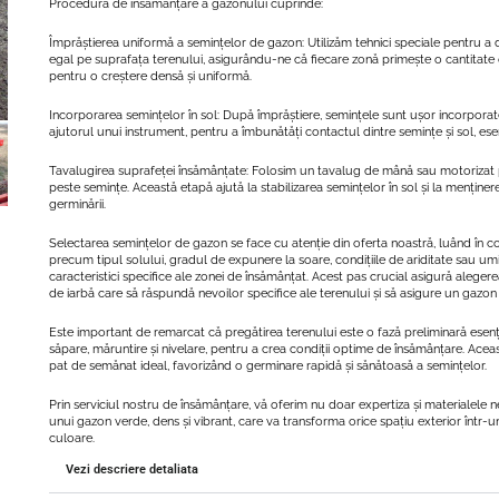
Procedura de însămânțare a gazonului cuprinde:
Împrăștierea uniformă a semințelor de gazon: Utilizăm tehnici speciale pentru a 
egal pe suprafața terenului, asigurându-ne că fiecare zonă primește o cantitat
pentru o creștere densă și uniformă.
Incorporarea semințelor în sol: După împrăștiere, semințele sunt ușor incorporate 
ajutorul unui instrument, pentru a îmbunătăți contactul dintre semințe și sol, ese
Tavalugirea suprafeței însămânțate: Folosim un tavalug de mână sau motorizat
peste semințe. Această etapă ajută la stabilizarea semințelor în sol și la menținer
germinării.
Selectarea semințelor de gazon se face cu atenție din oferta noastră, luând în co
precum tipul solului, gradul de expunere la soare, condițiile de ariditate sau umid
caracteristici specifice ale zonei de însămânțat. Acest pas crucial asigură alegerea
de iarbă care să răspundă nevoilor specifice ale terenului și să asigure un gazon re
Este important de remarcat că pregătirea terenului este o fază preliminară esenți
săpare, măruntire și nivelare, pentru a crea condiții optime de însămânțare. Acea
pat de semănat ideal, favorizând o germinare rapidă și sănătoasă a semințelor.
Prin serviciul nostru de însămânțare, vă oferim nu doar expertiza și materialele n
unui gazon verde, dens și vibrant, care va transforma orice spațiu exterior într-un 
culoare.
Vezi descriere detaliata