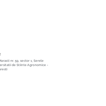
:
arasti nr. 59, sector 1, Serele
ersitatii de Stiinte Agronomice -
resti