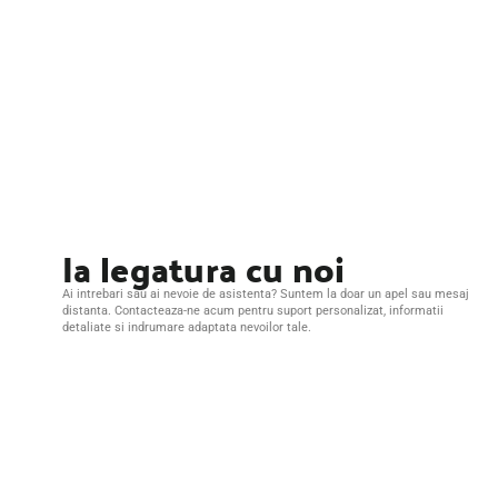
Ia legatura cu noi
Ai intrebari sau ai nevoie de asistenta? Suntem la doar un apel sau mesaj
distanta. Contacteaza-ne acum pentru suport personalizat, informatii
detaliate si indrumare adaptata nevoilor tale.