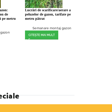
gazon:
Lucrări de scarificare/aerare a
zon de
peluzelor de gazon, tarifate pe
tă pe metru
metru pătrat
Semanare montaj gazon
 gazon
CITEȘTE MAI MULT
eciale