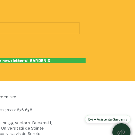
rdenis.ro
22; 0722 676 638
Evi — Asistenta Gardenis
i nr. 59, sector 1, Bucuresti,
niversitatii de Stiinte
🌱
, vis a vis de Serele