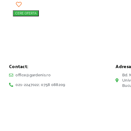
CERE OFERTA
Contact:
Adresa
office@gardenis.ro
Bd. M
Univ
021-2247022; 0758 088209
Bucu