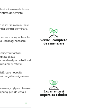
distribui semințele în mod
e optimă de semințe
în sol, fie manual, fie cu
nțial pentru germinare.
 pentru a compacta solul
Servicii complete
ea umidității necesare
de amenajare
nsiderare factori
itate și alte
 celei mai potrivite tipuri
zistent și estetic.
ală, care necesită
stă pregătire asigură un
ecesare, ci și promisiunea
Experienta si
peisaj plin de viață și
expertiza tehnica