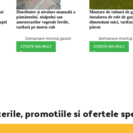
ui:
Distribuire și nivelare manuală a
Montare de rulouri de 
pământului, nisipului sau
instalarea de role de ga
ajul
amestecurilor vegetale fertile,
dimensiuni mici, tarifa
tarifată pe metru cub
pătrat
Semanare montaj gazon
Semanare montaj
CITEȘTE MAI MULT
CITEȘTE MAI MULT
erile, promotiile si ofertele sp