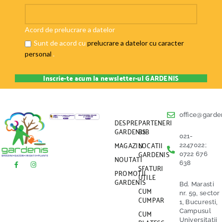
Acord de prelucrare a datelor
Sunt de acord cu
prelucrare a datelor cu caracter
personal
.
office@garden
DESPRE
PARTENERI
GARDENIS
B2B
021-
MAGAZIN
LOCATII
2247022;
GARDENIS
0722 676
NOUTATI
638
SFATURI
PROMOTII
UTILE
GARDENIS
Bd. Marasti
CUM
nr. 59, sector
CUMPAR
1, Bucuresti,
CUM
Campusul
Universitatii