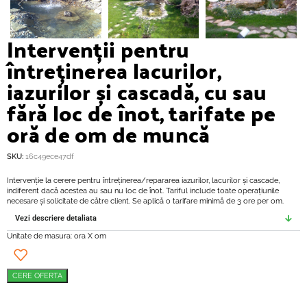
Intervenții pentru
întreținerea lacurilor,
iazurilor și cascadă, cu sau
fără loc de înot, tarifate pe
oră de om de muncă
SKU:
16c49ece47df
Intervenție la cerere pentru întreținerea/repararea iazurilor, lacurilor și cascade,
indiferent dacă acestea au sau nu loc de înot. Tariful include toate operațiunile
necesare și solicitate de către client. Se aplică o tarifare minimă de 3 ore per om.
Vezi descriere detaliata
Unitate de masura: ora X om
CERE OFERTA