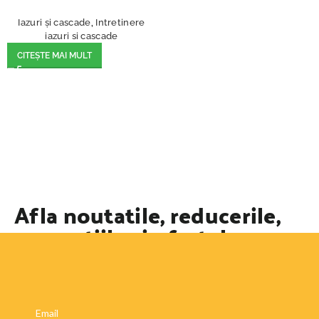
Iazuri și cascade
,
Intretinere
iazuri si cascade
CITEȘTE MAI MULT
Afla noutatile, reducerile,
promotiile si ofertele
speciale
Email