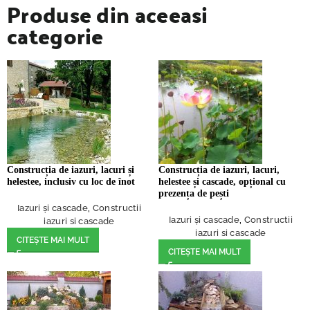
Produse din aceeasi
categorie
Construcția de iazuri, lacuri și
Construcția de iazuri, lacuri,
helestee, inclusiv cu loc de înot
helestee și cascade, opțional cu
prezența de pești
Iazuri și cascade
,
Constructii
Iazuri și cascade
,
Constructii
iazuri si cascade
iazuri si cascade
CITEȘTE MAI MULT
CITEȘTE MAI MULT