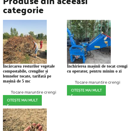
Produse din aceeasi
categorie
Încărcarea resturilor vegetale
Închirierea mașinii de tocat crengi
compostabile, crengilor și
cu operator, pentru minim o zi
lemnelor tocate, tarifată pe
mașină de 5 mc
Tocare maruntire crengi
CITEȘTE MAI MULT
Tocare maruntire crengi
CITEȘTE MAI MULT