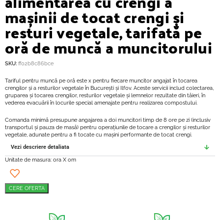
alimentarea cu crengi a
mașinii de tocat crengi și
resturi vegetale, tarifată pe
oră de muncă a muncitorului
SKU:
ff02b8c86bce
Tariful pentru muncă pe oră este x pentru fiecare muncitor angajat în tocarea
crengilor și a resturilor vegetale în București și Ilfov. Aceste servicii includ colectarea,
gruparea și tocarea crengilor, resturilor vegetale și lemnelor rezultate din tăieri, în
vederea evacuării în locurile special amenajate pentru realizarea compostului.
Comanda minimă presupune angajarea a doi muncitori timp de 8 ore pe zi (inclusiv
transportul și pauza de masă) pentru operațiunile de tocare a crengilor și resturilor
vegetale, adunate pentru a fi tocate cu mașini performante de tocat crengi.
Vezi descriere detaliata
Unitate de masura: ora X om
CERE OFERTA