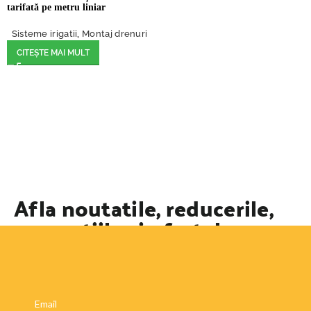
tarifată pe metru liniar
Sisteme irigatii
,
Montaj drenuri
CITEȘTE MAI MULT
Afla noutatile, reducerile,
promotiile si ofertele
speciale
Email