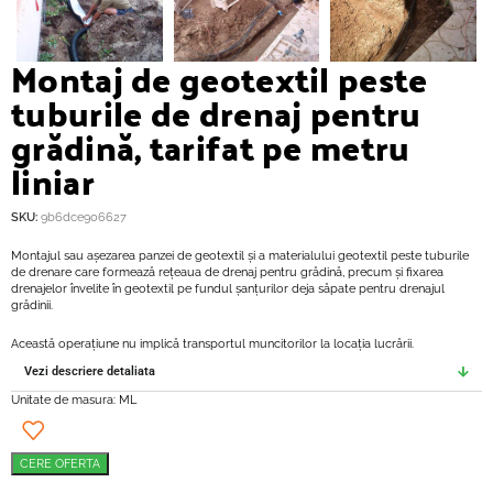
Montaj de geotextil peste
tuburile de drenaj pentru
grădină, tarifat pe metru
liniar
SKU:
9b6dce906627
Montajul sau așezarea panzei de geotextil și a materialului geotextil peste tuburile
de drenare care formează rețeaua de drenaj pentru grădină, precum și fixarea
drenajelor învelite în geotextil pe fundul șanțurilor deja săpate pentru drenajul
grădinii.
Această operațiune nu implică transportul muncitorilor la locația lucrării.
Vezi descriere detaliata
Unitate de masura: ML
CERE OFERTA