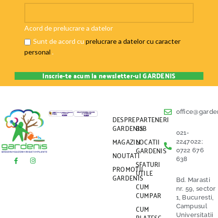
Acord de prelucrare a datelor
Sunt de acord cu
prelucrare a datelor cu caracter
personal
.
office@garden
DESPRE
PARTENERI
GARDENIS
B2B
021-
MAGAZIN
LOCATII
2247022;
GARDENIS
0722 676
NOUTATI
638
SFATURI
PROMOTII
UTILE
GARDENIS
Bd. Marasti
CUM
nr. 59, sector
CUMPAR
1, Bucuresti,
CUM
Campusul
PLATESC
Universitatii