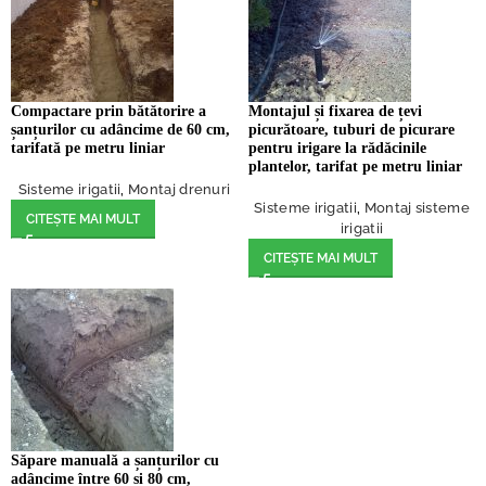
Compactare prin bătătorire a
Montajul și fixarea de țevi
șanțurilor cu adâncime de 60 cm,
picurătoare, tuburi de picurare
tarifată pe metru liniar
pentru irigare la rădăcinile
plantelor, tarifat pe metru liniar
Sisteme irigatii
,
Montaj drenuri
Sisteme irigatii
,
Montaj sisteme
CITEȘTE MAI MULT
irigatii
CITEȘTE MAI MULT
Săpare manuală a șanțurilor cu
adâncime între 60 și 80 cm,