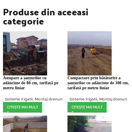
Produse din aceeasi
categorie
Astupare a șanțurilor cu
Compactare prin bătătorire a
adâncime de 80 cm, tarifată pe
șanțurilor cu adâncime de 100 cm,
metru liniar
tarifată pe metru liniar
Sisteme irigatii
,
Montaj drenuri
Sisteme irigatii
,
Montaj drenuri
CITEȘTE MAI MULT
CITEȘTE MAI MULT