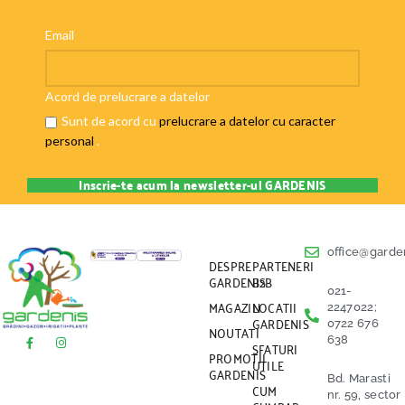
Email
Acord de prelucrare a datelor
Sunt de acord cu
prelucrare a datelor cu caracter
personal
.
office@garden
DESPRE
PARTENERI
GARDENIS
B2B
021-
MAGAZIN
LOCATII
2247022;
GARDENIS
0722 676
NOUTATI
638
SFATURI
PROMOTII
UTILE
GARDENIS
Bd. Marasti
CUM
nr. 59, sector