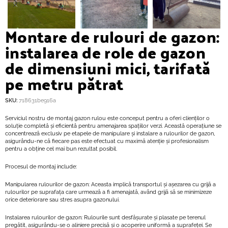
Montare de rulouri de gazon:
instalarea de role de gazon
de dimensiuni mici, tarifată
pe metru pătrat
SKU:
718631be916a
Serviciul nostru de montaj gazon rulou este conceput pentru a oferi clienților o
soluție completă și eficientă pentru amenajarea spațiilor verzi. Această operațiune se
concentrează exclusiv pe etapele de manipulare și instalare a rulourilor de gazon,
asigurându-ne că fiecare pas este efectuat cu maximă atenție și profesionalism
pentru a obține cel mai bun rezultat posibil.
Procesul de montaj include:
Manipularea rulourilor de gazon: Aceasta implică transportul și așezarea cu grijă a
rulourilor pe suprafața care urmează a fi amenajată, având grijă să se minimizeze
orice deteriorare sau stres asupra gazonului.
Instalarea rulourilor de gazon: Rulourile sunt desfășurate și plasate pe terenul
pregătit, asigurându-se o aliniere precisă și o acoperire uniformă a suprafeței. Se