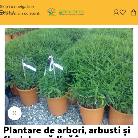
Skip to navigation
MENU
Skip to main content
Click to enlarge
Plantare de arbori, arbusti și