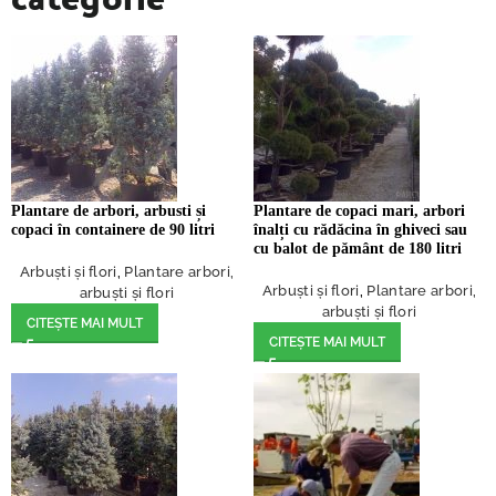
Plantare de arbori, arbusti și
Plantare de copaci mari, arbori
copaci în containere de 90 litri
înalți cu rădăcina în ghiveci sau
cu balot de pământ de 180 litri
Arbuști și flori
,
Plantare arbori,
Arbuști și flori
,
Plantare arbori,
arbuști și flori
arbuști și flori
CITEȘTE MAI MULT
CITEȘTE MAI MULT