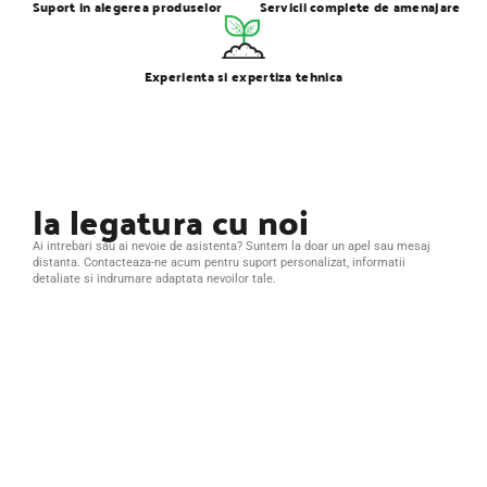
Suport in alegerea produselor
Servicii complete de amenajare
Experienta si expertiza tehnica
Ia legatura cu noi
Ai intrebari sau ai nevoie de asistenta? Suntem la doar un apel sau mesaj
distanta. Contacteaza-ne acum pentru suport personalizat, informatii
detaliate si indrumare adaptata nevoilor tale.