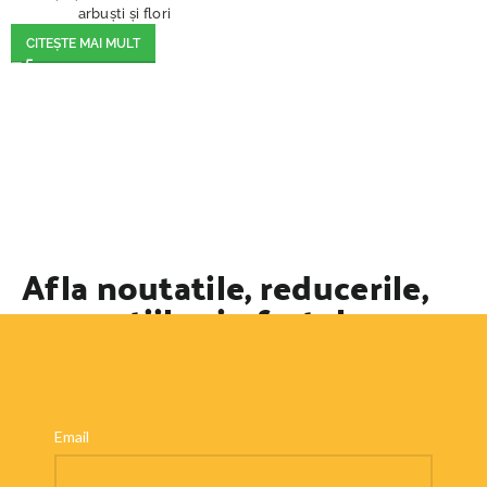
arbuști și flori
CITEȘTE MAI MULT
Afla noutatile, reducerile,
promotiile si ofertele
speciale
Email