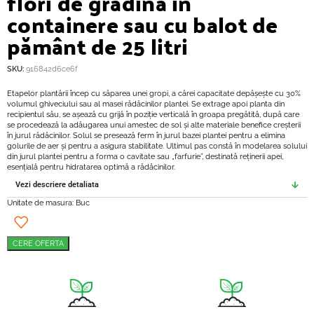
flori de grădină în
containere sau cu balot de
pământ de 25 litri
SKU:
916842d6ce6f
Etapelor plantării încep cu săparea unei gropi, a cărei capacitate depășește cu 30%
volumul ghiveciului sau al masei rădăcinilor plantei. Se extrage apoi planta din
recipientul său, se așează cu grijă în poziție verticală în groapa pregătită, după care
se procedează la adăugarea unui amestec de sol și alte materiale benefice creșterii
în jurul rădăcinilor. Solul se presează ferm în jurul bazei plantei pentru a elimina
golurile de aer și pentru a asigura stabilitate. Ultimul pas constă în modelarea solului
din jurul plantei pentru a forma o cavitate sau „farfurie”, destinată reținerii apei,
esențială pentru hidratarea optimă a rădăcinilor.
Vezi descriere detaliata
Unitate de masura: Buc
CERE OFERTA