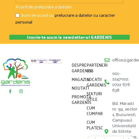
Acord de prelucrare a datelor
Sunt de acord cu
prelucrare a datelor cu caracter
personal
.
office@garden
DESPRE
PARTENERI
GARDENIS
B2B
021-
MAGAZIN
LOCATII
2247022;
GARDENIS
0722 676
NOUTATI
638
SFATURI
PROMOTII
UTILE
GARDENIS
Bd. Marasti
CUM
nr. 59, sector
CUMPAR
1, Bucuresti,
CUM
Campusul
PLATESC
Universitatii
de Stiinte
Agronomice,