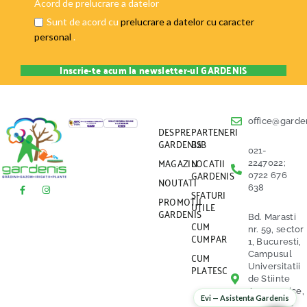
Acord de prelucrare a datelor
Sunt de acord cu
prelucrare a datelor cu caracter
personal
.
office@garden
DESPRE
PARTENERI
GARDENIS
B2B
021-
MAGAZIN
LOCATII
2247022;
GARDENIS
0722 676
NOUTATI
638
SFATURI
PROMOTII
UTILE
GARDENIS
Bd. Marasti
CUM
nr. 59, sector
CUMPAR
1, Bucuresti,
CUM
Campusul
PLATESC
Universitatii
de Stiinte
Agronomice,
Evi — Asistenta Gardenis
vis a vis de