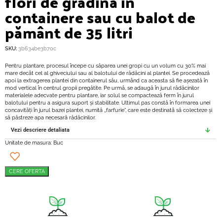
flori de grădină în
containere sau cu balot de
pământ de 35 litri
SKU:
3b634be3b70c
Pentru plantare, procesul începe cu săparea unei gropi cu un volum cu 30% mai
mare decât cel al ghiveciului sau al balotului de rădăcini al plantei. Se procedează
apoi la extragerea plantei din containerul său, urmând ca aceasta să fie așezată în
mod vertical în centrul gropii pregătite. Pe urmă, se adaugă în jurul rădăcinilor
materialele adecvate pentru plantare, iar solul se compactează ferm în jurul
balotului pentru a asigura suport și stabilitate. Ultimul pas constă în formarea unei
concavități în jurul bazei plantei, numită „farfurie”, care este destinată să colecteze și
să păstreze apa necesară rădăcinilor.
Vezi descriere detaliata
Unitate de masura: Buc
CERE OFERTA