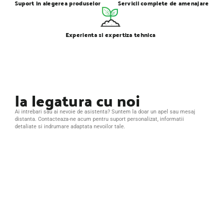
Suport in alegerea produselor
Servicii complete de amenajare
Experienta si expertiza tehnica
Ia legatura cu noi
Ai intrebari sau ai nevoie de asistenta? Suntem la doar un apel sau mesaj
distanta. Contacteaza-ne acum pentru suport personalizat, informatii
detaliate si indrumare adaptata nevoilor tale.