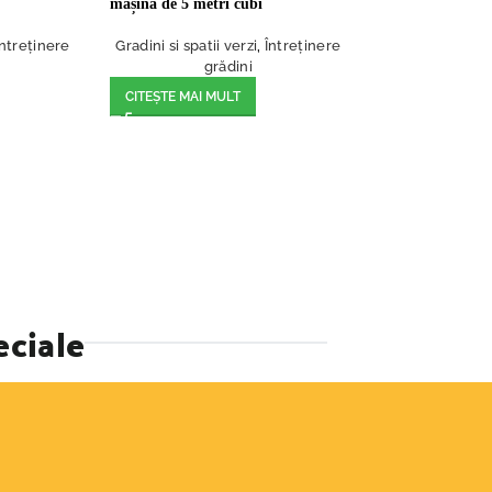
mașină de 5 metri cubi
Întreținere
Gradini si spatii verzi
,
Întreținere
grădini
CITEȘTE MAI MULT
eciale