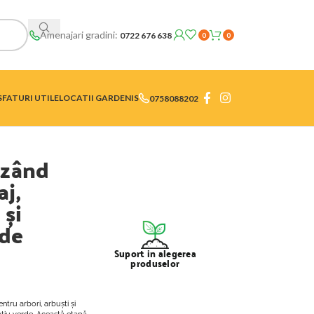
Amenajari gradini:
0722 676 638
0
0
SFATURI UTILE
LOCATII GARDENIS
0758088202
nzând
aj,
 și
 de
Suport in alegerea
produselor
ntru arbori, arbuști și