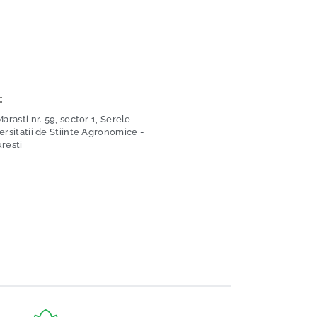
:
arasti nr. 59, sector 1, Serele
ersitatii de Stiinte Agronomice -
resti