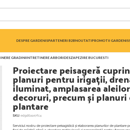
DESPRE GARDENIS
PARTENERI B2B
NOUTATI
PROMOTII GARDENIS
INERE GRADINI
INTRETINERE ARBORI
DESZAPEZIRE BUCURESTI
Proiectare peisageră cupri
planuri pentru irigații, dren
iluminat, amplasarea aleilor
decoruri, precum și planuri
plantare
SKU:
ed9d6a1e7fc4
Serviciul nostru de proiectare peisagistică și elaborarea planurilor de plantare pe