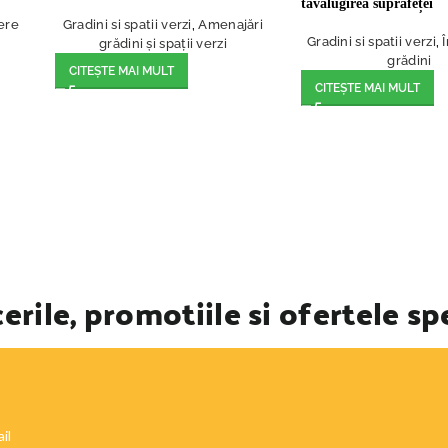
tavalugirea suprafeței
nere
Gradini si spatii verzi
,
Amenajări
Gradini si spatii verzi
,
grădini și spații verzi
grădini
CITEȘTE MAI MULT
CITEȘTE MAI MULT
erile, promotiile si ofertele sp
il