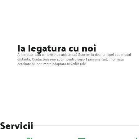
Ia legatura cu noi
Ai intrebari sau ai nevoie de asistenta? Suntem la doar un apel sau mesaj
distanta. Contacteaza-ne acum pentru suport personalizat, informatii
detaliate si indrumare adaptata nevoilor tale.
Servicii