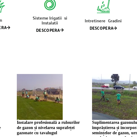
Sisteme Irigatii si
n
Intretinere Gradini
Instalatii
ERA
DESCOPERA
DESCOPERA
Instalare profesională a rulourilor
Suplimentarea gazonulu
e
de gazon și nivelarea suprafeței
împrăștierea și incorpor
gazonate cu tavalugul
semințelor de gazon, ur