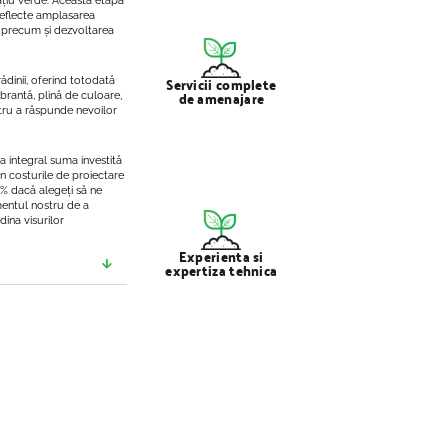
ațiu verde. Această etapă
 reflecte amplasarea
e, precum și dezvoltarea
Servicii complete
dinii, oferind totodată
de amenajare
ibrantă, plină de culoare,
ntru a răspunde nevoilor
a integral suma investită
in costurile de proiectare
0% dacă alegeți să ne
amentul nostru de a
dina visurilor
Experienta si
expertiza tehnica