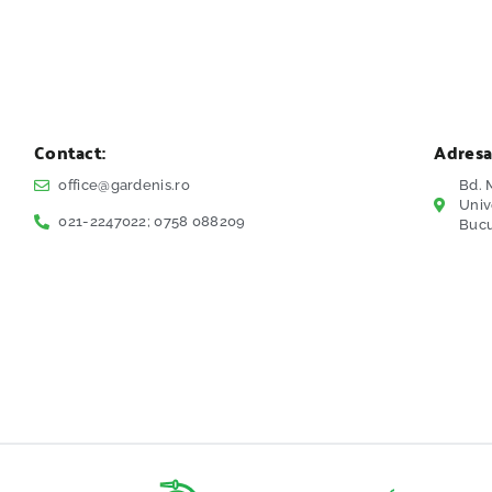
Contact:
Adresa
office@gardenis.ro
Bd. M
Univ
021-2247022; 0758 088209
Bucu