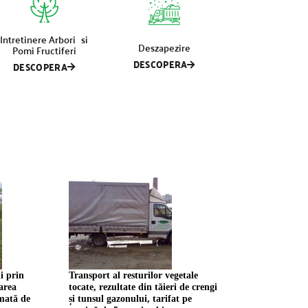
Intretinere Arbori si
Deszapezire
Pomi Fructiferi
DESCOPERA
DESCOPERA
i prin
Transport al resturilor vegetale
area
tocate, rezultate din tăieri de crengi
mată de
și tunsul gazonului, tarifat pe