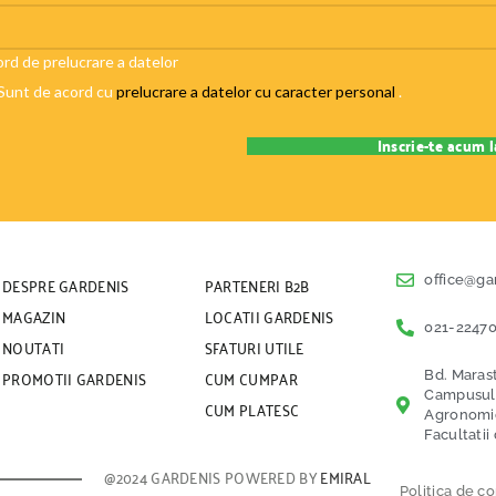
rd de prelucrare a datelor
Sunt de acord cu
prelucrare a datelor cu caracter personal
.
DESPRE GARDENIS
PARTENERI B2B
office@ga
MAGAZIN
LOCATII GARDENIS
021-22470
NOUTATI
SFATURI UTILE
PROMOTII GARDENIS
CUM CUMPAR
Bd. Marast
Campusul U
CUM PLATESC
Agronomice
Facultatii
@2024 GARDENIS POWERED BY
EMIRAL
Politica de co