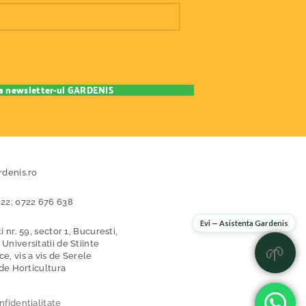
rdenis.ro
22; 0722 676 638
Evi — Asistenta Gardenis
i nr. 59, sector 1, Bucuresti,
niversitatii de Stiinte
🌱
, vis a vis de Serele
 de Horticultura
nfidentialitate