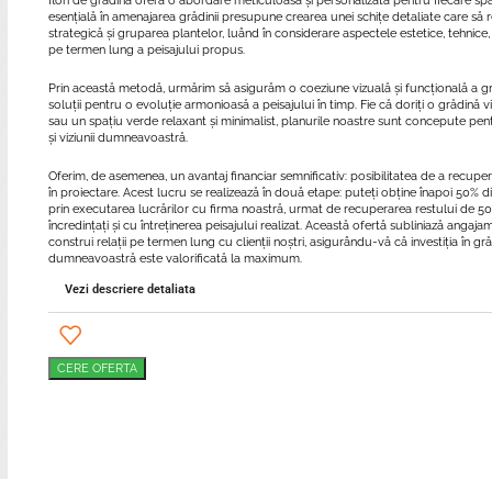
flori de grădină oferă o abordare meticuloasă și personalizată pentru fiecare sp
esențială în amenajarea grădinii presupune crearea unei schițe detaliate care să
strategică și gruparea plantelor, luând în considerare aspectele estetice, tehnic
pe termen lung a peisajului propus.
Prin această metodă, urmărim să asigurăm o coeziune vizuală și funcțională a gră
soluții pentru o evoluție armonioasă a peisajului în timp. Fie că doriți o grădină v
sau un spațiu verde relaxant și minimalist, planurile noastre sunt concepute pe
și viziunii dumneavoastră.
Oferim, de asemenea, un avantaj financiar semnificativ: posibilitatea de a recuper
în proiectare. Acest lucru se realizează în două etape: puteți obține înapoi 50% d
prin executarea lucrărilor cu firma noastră, urmat de recuperarea restului de 5
încredințați și cu întreținerea peisajului realizat. Această ofertă subliniază angaj
construi relații pe termen lung cu clienții noștri, asigurându-vă că investiția în gră
dumneavoastră este valorificată la maximum.
Vezi descriere detaliata
CERE OFERTA