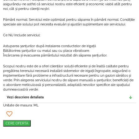
asigurându-ne astfel că serviciul nostru este eficient și economic viabil atât pentru
noi, cât și pentru clienții noștri.
Pământ normal: Serviciul este optimizat pentru săparea în pământ normal. Condițiile
speciale ale solului pot necesita evaluări și ajustări suplimentare ale serviciului.
Ce NU Include serviciul:
Astuparea șanțurilor după instalarea conductelor de irigații.
Bătătorirea șanțurilor cu maiul sau cu placa vibratoare.
Încărcarea și evacuarea pământului rezultat din săparea șanțurilor.
Scopul nostru este de a oferi clienților soluții eficiente și de înaltă calitate pentru
pregătirea terenului necesară instalării sistemelor de irigații îngropate, asigurând o
implementare fără probleme a infrastructurii necesare pentru un gazon sănătos și
verde. Prin alegerea serviciului nostru de săpare manuală a șanțurilor, beneficiați de
o abordare meticuloasă și personalizată, adaptată nevoilor specifice ale spațiului
dumneavoastră verde.
Vezi descriere detaliata
Unitate de masura: ML
CERE OFERTA