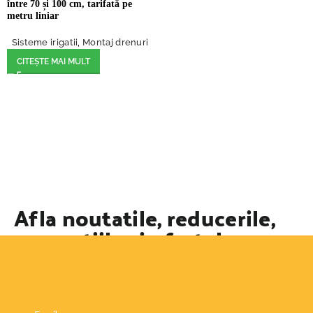
între 70 și 100 cm, tarifată pe
metru liniar
Sisteme irigatii
,
Montaj drenuri
CITEȘTE MAI MULT
Afla noutatile, reducerile,
promotiile si ofertele
speciale