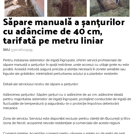
Săpare manuală a șanțurilor
cu adâncime de 40 cm,
tarifată pe metru liniar
SKU:
530ca6129195
Pentru instalarea sistemelor de irigații îngropate, oferim servicii profesionale de
săpare manuală a șanțurilor în spații restrânse, unde accesul cu utilaje grele nu este
posibil. Această metodă asigură precizia și atenția necesară în zonele sensibile sau
înguste ale grădinilor, minimizând perturbarea solului și a plantelor existente.
Detalii ale serviciului nostru de săpare a șanțurilor:
Adâncimea șanțurilor: Săpăm șanțuri cu o adâncime de 40 cm, adâncime ideală
pentru majoritatea sistemelor de irigații îngropate, protejând conductele de irigații de
fluctuațiile de temperatură și asigurându-le o protecție împotriva deteriorării
mecanice.
Zona de serviciu: Serviciul este disponibil exclusiv pentru clienții din București și Ilfov
(zona de Nord), acoperind nevoile rezidențiale și comerciale din aceste regiuni.
Comenzi minime: Acceptăm comenzi pentru săparea a minim 50 de metri de șanț,