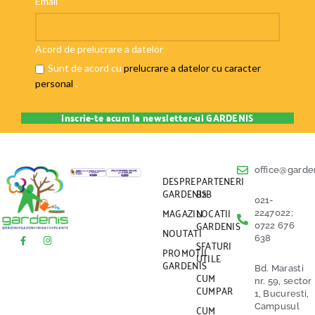
Email
Acord de prelucrare a datelor
Sunt de acord cu
prelucrare a datelor cu caracter
personal
.
office@garden
DESPRE
PARTENERI
GARDENIS
B2B
021-
MAGAZIN
LOCATII
2247022;
GARDENIS
0722 676
NOUTATI
638
SFATURI
PROMOTII
UTILE
GARDENIS
Bd. Marasti
CUM
nr. 59, sector
CUMPAR
1, Bucuresti,
CUM
Campusul