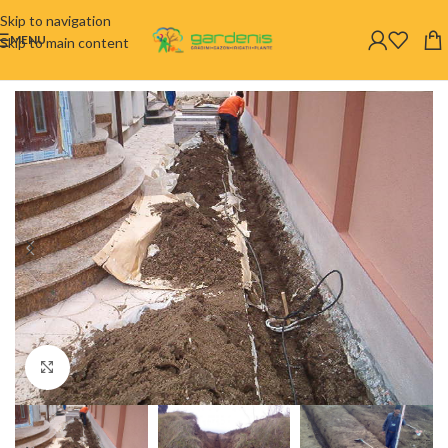
Skip to navigation
MENU
Skip to main content
Click to enlarge