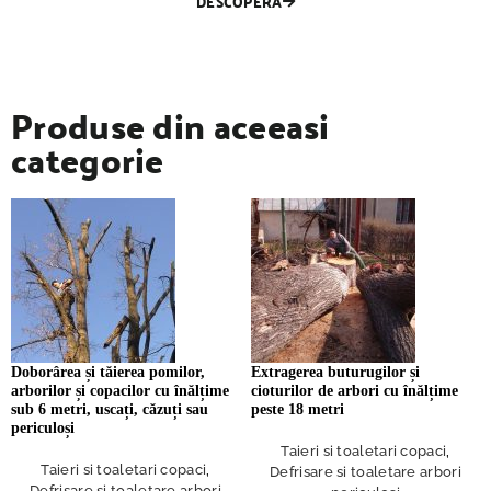
DESCOPERA
Produse din aceeasi
categorie
Doborârea și tăierea pomilor,
Extragerea buturugilor și
arborilor și copacilor cu înălțime
cioturilor de arbori cu înălțime
sub 6 metri, uscați, căzuți sau
peste 18 metri
periculoși
Taieri si toaletari copaci
,
Taieri si toaletari copaci
,
Defrisare si toaletare arbori
Defrisare si toaletare arbori