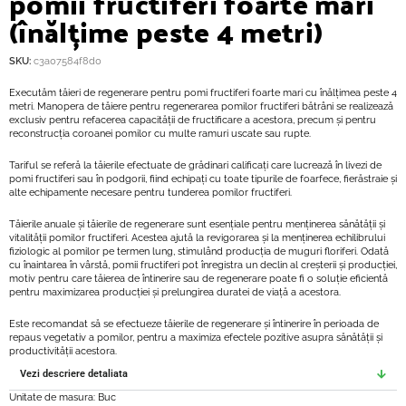
pomii fructiferi foarte mari
(înălțime peste 4 metri)
SKU:
c3a07584f8d0
Executăm tăieri de regenerare pentru pomi fructiferi foarte mari cu înălțimea peste 4
metri. Manopera de tăiere pentru regenerarea pomilor fructiferi bătrâni se realizează
exclusiv pentru refacerea capacității de fructificare a acestora, precum și pentru
reconstrucția coroanei pomilor cu multe ramuri uscate sau rupte.
Tariful se referă la tăierile efectuate de grădinari calificați care lucrează în livezi de
pomi fructiferi sau în podgorii, fiind echipați cu toate tipurile de foarfece, fierăstraie și
alte echipamente necesare pentru tunderea pomilor fructiferi.
Tăierile anuale și tăierile de regenerare sunt esențiale pentru menținerea sănătății și
vitalității pomilor fructiferi. Acestea ajută la revigorarea și la menținerea echilibrului
fiziologic al pomilor pe termen lung, stimulând producția de muguri floriferi. Odată
cu înaintarea în vârstă, pomii fructiferi pot înregistra un declin al creșterii și producției,
motiv pentru care tăierea de întinerire sau de regenerare poate fi o soluție eficientă
pentru maximizarea producției și prelungirea duratei de viață a acestora.
Este recomandat să se efectueze tăierile de regenerare și întinerire în perioada de
repaus vegetativ a pomilor, pentru a maximiza efectele pozitive asupra sănătății și
productivității acestora.
Vezi descriere detaliata
Unitate de masura: Buc