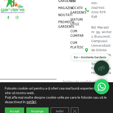
GARDENIS
B2B
021-
MAGAZIN
LOCATII
2247022;
GARDENIS
0722 676
NOUTATI
638
SFATURI
PROMOTII
UTILE
GARDENIS
Bd. Marasti
CUM
nr. 59, sector
CUMPAR
1, Bucuresti,
CUM
Campusul
PLATESC
Universitatii
de Stiinte
Agronomice,
Evi — Asistenta Gardenis
vis a vis de
Serele
🌱
Facultatii de
Horticultura
Politica de confidentialitate
Folosim cookie-uri pentru a-ți oferi cea mai bună experiență pe
site-ul nostru web.
Politica Cookies
Poți afla mai multe despre cookie-urile pe care le folosim sau să le
dezactivezi în
setări
.
Termeni si Conditii
Close GDPR Cookie Ban
@2023 GARDENIS POWERED BY
Accept
Respinge
Setări