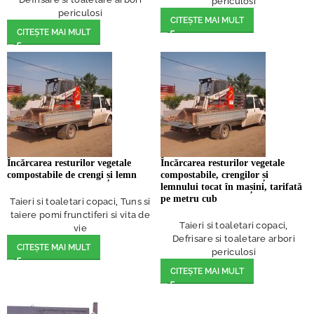
periculosi
periculosi
CITEȘTE MAI MULT
CITEȘTE MAI MULT
Încărcarea resturilor vegetale
Încărcarea resturilor vegetale
compostabile de crengi și lemn
compostabile, crengilor și
lemnului tocat în mașini, tarifată
pe metru cub
Taieri si toaletari copaci
,
Tuns si
taiere pomi frunctiferi si vita de
Taieri si toaletari copaci
,
vie
Defrisare si toaletare arbori
CITEȘTE MAI MULT
periculosi
CITEȘTE MAI MULT