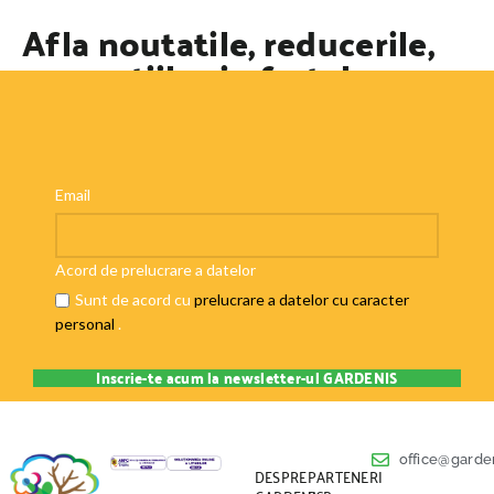
Afla noutatile, reducerile,
promotiile si ofertele
speciale
Email
Acord de prelucrare a datelor
Sunt de acord cu
prelucrare a datelor cu caracter
personal
.
office@garden
DESPRE
PARTENERI