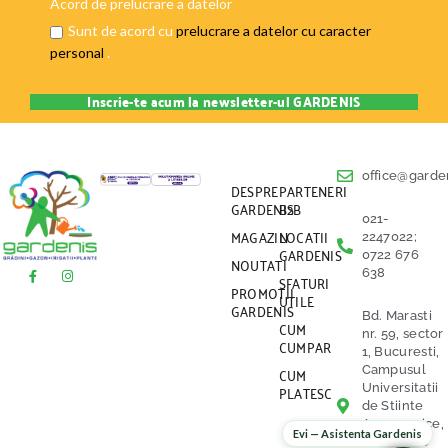
Acord de prelucrare a datelor
Sunt de acord cu
prelucrare a datelor cu caracter
personal
.
office@garden
DESPRE
PARTENERI
GARDENIS
B2B
021-
MAGAZIN
LOCATII
2247022;
GARDENIS
0722 676
NOUTATI
638
SFATURI
PROMOTII
UTILE
GARDENIS
Bd. Marasti
CUM
nr. 59, sector
CUMPAR
1, Bucuresti,
CUM
Campusul
PLATESC
Universitatii
de Stiinte
Agronomice,
Evi — Asistenta Gardenis
vis a vis de