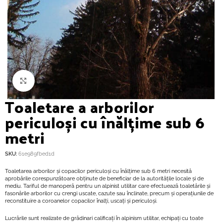
Click to enlarge
Toaletare a arborilor
periculoși cu înălțime sub 6
metri
SKU:
61e989fbed1d
Toaletarea arborilor și copacilor periculoși cu înălțime sub 6 metri necesită
aprobările corespunzătoare obținute de beneficiar de la autoritățile locale și de
mediu. Tariful de manoperă pentru un alpinist utilitar care efectuează toaletările și
fasonările arborilor cu crengi uscate, cazute sau înclinate, precum și operațiunile de
reconstituire a coroanelor copacilor înalți, uscați și periculoși.
Lucrările sunt realizate de grădinari calificați în alpinism utilitar, echipați cu toate