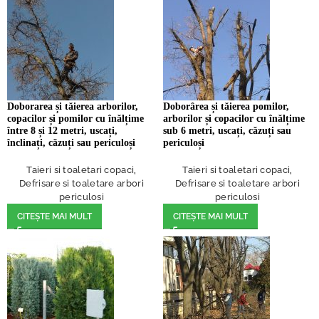
Doborarea și tăierea arborilor,
Doborârea și tăierea pomilor,
copacilor și pomilor cu înălțime
arborilor și copacilor cu înălțime
între 8 și 12 metri, uscați,
sub 6 metri, uscați, căzuți sau
înclinați, căzuți sau periculoși
periculoși
Taieri si toaletari copaci
,
Taieri si toaletari copaci
,
Defrisare si toaletare arbori
Defrisare si toaletare arbori
periculosi
periculosi
CITEȘTE MAI MULT
CITEȘTE MAI MULT