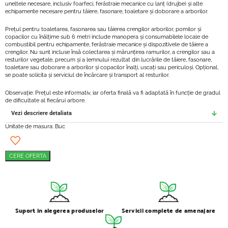
uneltele necesare, inclusiv foarfeci, ferăstraie mecanice cu lanț (drujbe) și alte
echipamente necesare pentru tăiere, fasonare, toaletare și doborare a arborilor.
Prețul pentru toaletarea, fasonarea sau tăierea crengilor arborilor, pomilor și
copacilor cu înălțime sub 6 metri include manopera și consumabilele locale de
combustibil pentru echipamente, ferăstraie mecanice și dispozitivele de tăiere a
crengilor. Nu sunt incluse însă colectarea și mărunțirea ramurilor, a crengilor sau a
resturilor vegetale, precum și a lemnului rezultat din lucrările de tăiere, fasonare,
toaletare sau doborare a arborilor și copacilor înalți, uscați sau periculoși. Opțional,
se poate solicita și serviciul de încărcare și transport al resturilor.
Observație: Prețul este informativ, iar oferta finală va fi adaptată în funcție de gradul
de dificultate al fiecărui arbore.
Vezi descriere detaliata
Unitate de masura: Buc
CERE OFERTA
Suport in alegerea produselor
Servicii complete de amenajare