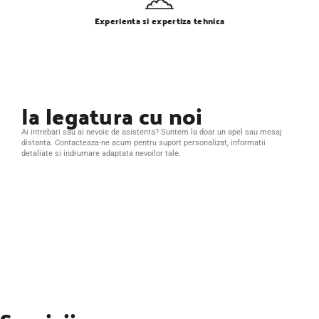
Experienta si expertiza tehnica
Ia legatura cu noi
Ai intrebari sau ai nevoie de asistenta? Suntem la doar un apel sau mesaj
distanta. Contacteaza-ne acum pentru suport personalizat, informatii
detaliate si indrumare adaptata nevoilor tale.