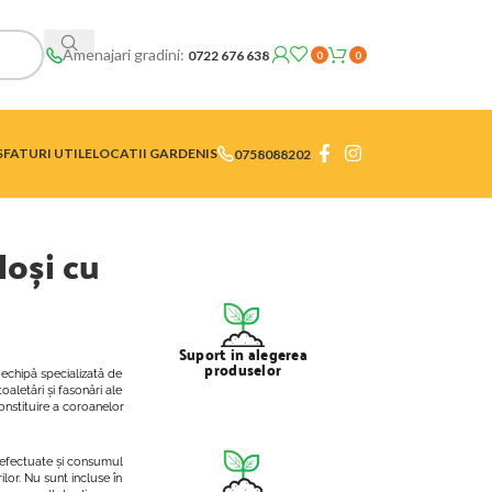
Amenajari gradini:
0722 676 638
0
0
SFATURI UTILE
LOCATII GARDENIS
0758088202
loși cu
Suport in alegerea
produselor
 echipă specializată de
toaletări și fasonări ale
constituire a coroanelor
e efectuate și consumul
lor. Nu sunt incluse în