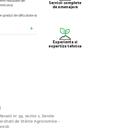
Servicii complete
lemn rezultate din
de amenajare
ericuloși.
de gradul de dificultate al
Experienta si
expertiza tehnica
:
arasti nr. 59, sector 1, Serele
ersitatii de Stiinte Agronomice -
resti