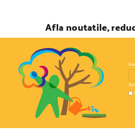
Afla noutatile, reduc
Ema
Aco