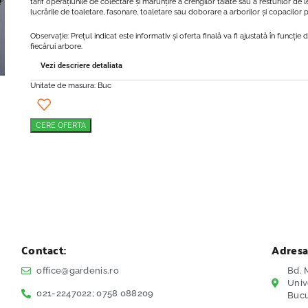
tarif operațiunile de colectare și mărunțire a crengilor taiate sau a resturilor de 
lucrările de toaletare, fasonare, toaletare sau doborare a arborilor și copacilor p
Observație: Prețul indicat este informativ și oferta finală va fi ajustată în funcție 
fiecărui arbore.
Vezi descriere detaliata
Unitate de masura: Buc
CERE OFERTA
Contact:
Adresa
office@gardenis.ro
Bd. M
Univ
021-2247022; 0758 088209
Bucu