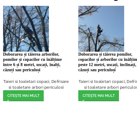
Doborarea și tăierea arborilor,
Doborarea și tăierea pomilor,
pomilor și copacilor cu înălțime
copacilor și arborilor cu înălți
între 6 și 8 metri, uscați, înalți,
peste 12 metri, uscați, înclinați,
căzuți sau periculoși
căzuți sau periculoși
Taieri si toaletari copaci
,
Defrisare
Taieri si toaletari copaci
,
Defri
si toaletare arbori periculosi
si toaletare arbori periculo
CITEȘTE MAI MULT
CITEȘTE MAI MULT