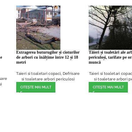
Extragerea buturugilor și cioturilor
Tăieri și toaletări ale ar
me
de arbori cu înălțime între 12 și 18
periculoși, tarifate pe 
metri
muncă
Taieri si toaletari copaci
,
Defrisare
Taieri si toaletari copac
sare
si toaletare arbori periculosi
si toaletare arbori p
si
CITEȘTE MAI MULT
CITEȘTE MAI MULT