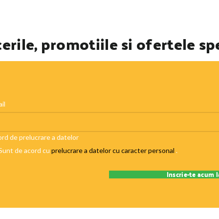
erile, promotiile si ofertele sp
il
rd de prelucrare a datelor
Sunt de acord cu
prelucrare a datelor cu caracter personal
.