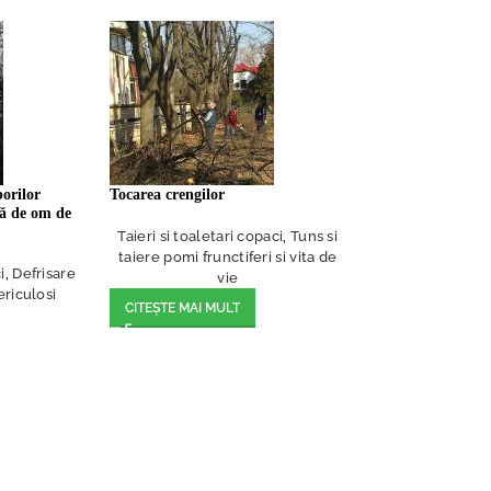
borilor
Tocarea crengilor
oră de om de
Taieri si toaletari copaci
,
Tuns si
taiere pomi frunctiferi si vita de
i
,
Defrisare
vie
ericulosi
CITEȘTE MAI MULT