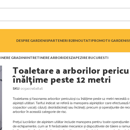
DESPRE GARDENIS
PARTENERI B2B
NOUTATI
PROMOTII GARDENIS
INERE GRADINI
INTRETINERE ARBORI
DESZAPEZIRE BUCURESTI
Toaletare a arborilor pericu
înălțime peste 12 metri
SKU:
0c5a07a6a846
Toaletarea și fasonarea arborilor periculoși cu înălțime peste 12 metri necesită o
alpiniști utilitari. Tariful indicat se referă la manopera alpiniștilor care efectuează 
copacilor uscați, căzuți, dezrădăcinați sau înclinați, precum și operațiunile de re
arborilor în această categorie de risc.
Prețul lucrărilor de alpinism utilitar include manopera pentru toate operațiunil
de echipamente, cum ar fi ferăstraiele mecanice și dispozitivele de tăiere a ramuri