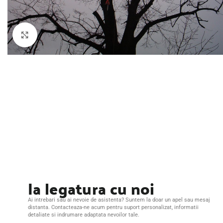
Intretinere gradini
pompe
Iazuri și cascade
NOU
Constructii iazuri si
Montaj drenuri
cascade
Plantare arbori, arbuști și flori
Click to enlarge
Montaj sisteme irigatii
Intretinere iazuri si
cascade
Semanare montaj gazon
Excavații, săpături și decopertări
Defrișare terenuri (buruieni și
ambrozie)
Arbuști și flori
Ia legatura cu noi
Ai intrebari sau ai nevoie de asistenta? Suntem la doar un apel sau mesaj
distanta. Contacteaza-ne acum pentru suport personalizat, informatii
detaliate si indrumare adaptata nevoilor tale.