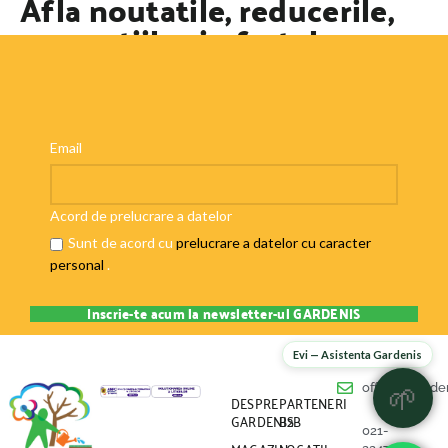
Afla noutatile, reducerile,
promotiile si ofertele
speciale
Email
Acord de prelucrare a datelor
Sunt de acord cu
prelucrare a datelor cu caracter
personal
.
Evi — Asistenta Gardenis
office@garden
🌱
DESPRE
PARTENERI
GARDENIS
B2B
021-