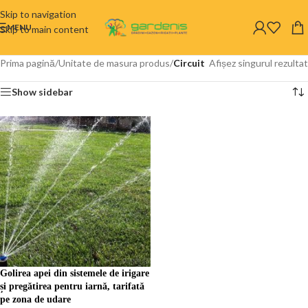
Skip to navigation
MENU
Skip to main content
Prima pagină
/
Unitate de masura produs
/
Circuit
Afișez singurul rezultat
Show sidebar
Golirea apei din sistemele de irigare
și pregătirea pentru iarnă, tarifată
pe zona de udare