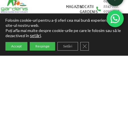
021-
MAGAZIN
LOCATII
2247022;
GARDENIS
0722 676
NOUTATI
638
SFATURI
Folosim cookie-uri pentru a-ți oferi cea mai bună experiență pe
PROMOTII
UTILE
site-ul nostru web.
GARDENIS
Bd. Marasti
Poți afla mai multe despre cookie-urile pe care le folosim sau să le
CUM
nr. 59, sector
dezactivezi în
setări
.
CUMPAR
1, Bucuresti,
CUM
Campusul
Close GDPR Cookie Ban
Accept
Respinge
Setări
PLATESC
Universitatii
de Stiinte
Agronomice,
vis a vis de
Serele
Facultatii de
Horticultura
Politica de confidentialitate
Politica Cookies
Termeni si Conditii
@2023 GARDENIS POWERED BY