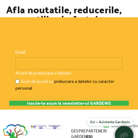
Afla noutatile, reducerile,
promotiile si ofertele
speciale
Email
Acord de prelucrare a datelor
Sunt de acord cu
prelucrare a datelor cu caracter
personal
.
Evi — Asistenta Gardenis
office@garden
DESPRE
PARTENERI
🌱
GARDENIS
B2B