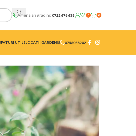
Amenajari gradini:
0722 676 638
0
0
SFATURI UTILE
LOCATII GARDENIS
0758088202