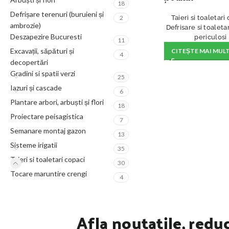
18
Defrișare terenuri (buruieni și
Taieri si toaletari
2
ambrozie)
Defrisare si toaleta
Deszapezire Bucuresti
periculosi
11
Excavații, săpături și
CITEȘTE MAI MUL
4
decopertări
Gradini si spatii verzi
25
Iazuri și cascade
6
Plantare arbori, arbuști și flori
18
Proiectare peisagistica
7
Semanare montaj gazon
13
Sisteme irigatii
35
Taieri si toaletari copaci
30
Tocare maruntire crengi
4
Afla noutatile, reduc