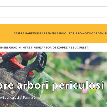
DESPRE GARDENIS
PARTENERI B2B
NOUTATI
PROMOTII GARDENIS
INERE GRADINI
INTRETINERE ARBORI
DESZAPEZIRE BUCURESTI
are arbori periculosi
ori periculosi
/
Pagina 2