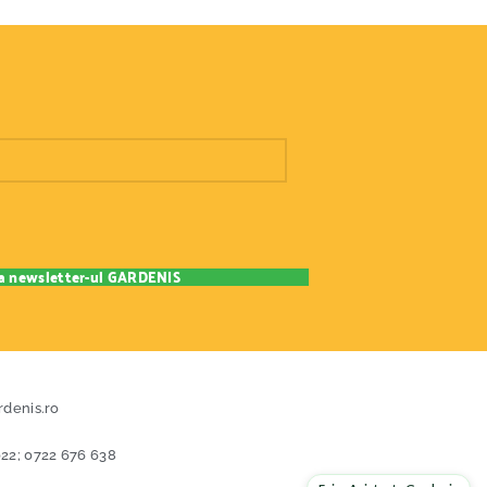
rdenis.ro
22; 0722 676 638