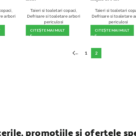
 copaci
,
Taieri si toaletari copaci
,
Taieri si toaletari cop
re arbori
Defrisare si toaletare arbori
Defrisare si toaletare a
periculosi
periculosi
T
CITEȘTE MAI MULT
CITEȘTE MAI MULT
←
1
2
erile, promotiile si ofertele sp