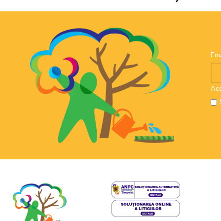
Ema
Aco