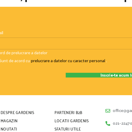
il
rd de prelucrare a datelor
Sunt de acord cu
prelucrare a datelor cu caracter personal
.
DESPRE GARDENIS
PARTENERI B2B
office@ga
MAGAZIN
LOCATII GARDENIS
021-22470
NOUTATI
SFATURI UTILE