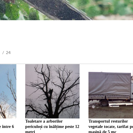
8
24
Toaletare a arborilor
Transportul resturilor
e între 6
periculoși cu înălțime peste 12
vegetale tocate, tarifat p
metri
mașină de 5 mc