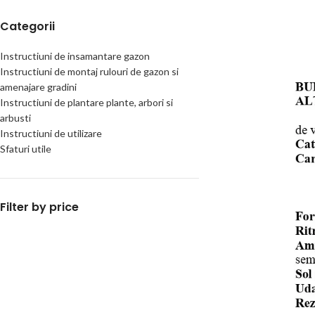
Intretinere gradini
pompe
Iazuri și cascade
NOU
Categorii
Constructii iazuri si
Montaj drenuri
cascade
Plantare arbori, arbuști și flori
Montaj sisteme irigatii
Instructiuni de insamantare gazon
Intretinere iazuri si
Instructiuni de montaj rulouri de gazon si
cascade
Semanare montaj gazon
amenajare gradini
Instructiuni de plantare plante, arbori si
Excavații, săpături și decopertări
arbusti
Defrișare terenuri (buruieni și
Instructiuni de utilizare
ambrozie)
Sfaturi utile
Arbuști și flori
Filter by price