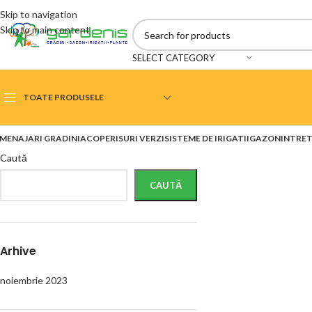
Skip to navigation
Skip to main content
SELECT CATEGORY
TOATE PRODUSELE
MENAJARI GRADINI
ACOPERISURI VERZI
SISTEME DE IRIGATII
GAZON
INTRET
Deszapezire Bucuresti
Caută
Taieri si toaletari arbori
Defrisare si toaletare
CAUTĂ
arbori periculosi
Tocare maruntire crengi
Taiere garduri vii
Proiectare peisagistica
Tuns si taiere pomi
Arhive
frunctiferi si vita de vie
Gradini si spatii verzi
Amenajari gradini si spatii
noiembrie 2023
verzi
Sisteme irigatii
NOU
Intretinere irigatii si