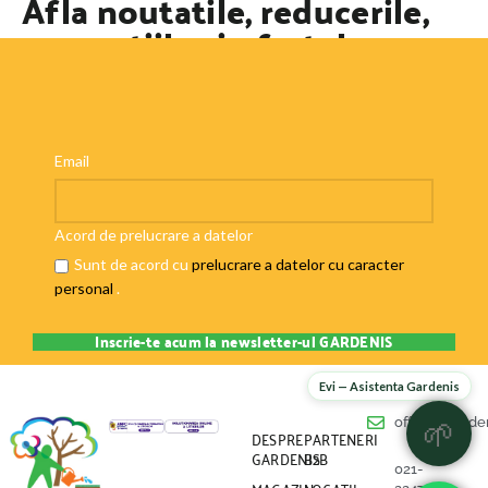
Afla noutatile, reducerile,
promotiile si ofertele
speciale
Email
Acord de prelucrare a datelor
Sunt de acord cu
prelucrare a datelor cu caracter
personal
.
Evi — Asistenta Gardenis
office@garden
🌱
DESPRE
PARTENERI
GARDENIS
B2B
021-