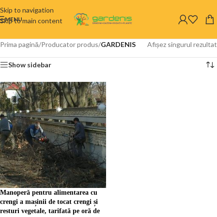
Skip to navigation
MENU
Skip to main content
Prima pagină
/
Producator produs
/
GARDENIS
Afișez singurul rezultat
Show sidebar
Manoperă pentru alimentarea cu
crengi a mașinii de tocat crengi și
resturi vegetale, tarifată pe oră de