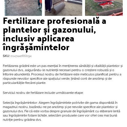
Fertilizare profesională a
plantelor și gazonului,
inclusiv aplicarea
îngrășămintelor
SKU:
014744e86b94
Fertilizarea grădinii este un pas esențial în menținerea sănătății și vitalității plantelor și
gazonului dvs., asigurându-le nutrienții necesari pentru o creștere robustă și o
înflorire abundentă. Procesul nostru de fertilizare este meticulos planificat pentru a
răspunde nevoilor specifice ale spațiului verde, ținând cont de anotimp și de
particularitățile fiecărei plante.
Serviciul nostru de fertilizare include următoarele etape:
Selecția îngrășămintelor: Alegem îngrășămintele potrivite din gama disponibilă în
magazinul nostru, bazându-ne pe anotimp și pe nevoile specifice ale plantelor și
gazonului dvs. Fie că este vorba despre granule de îngrășământ cu eliberare lentă
sau îngrășăminte foliare lichide, selectăm produsele care vor oferi cea mai bună
nutriție pentru grădina dvs.