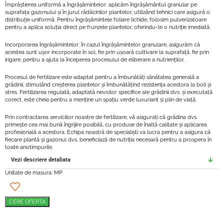
Împrăștierea uniformă a îngrășămintelor: aplicăm îngrășământul granular pe
suprafața gazonului și în jurul rădăcinilor plantelor, utilizând tehnici care asigură o
distribuție uniformă. Pentru îngrășămintele foliare lichide, folosim pulverizatoare
pentru a aplica soluția direct pe frunzele plantelor, oferindu-le o nutriție imediată.
Incorporarea îngrășămintelor: în cazul îngrășămintelor granulare, asigurăm că
acestea sunt ușor incorporate în sol, fie prin ușoară cultivare la suprafață, fie prin
irigare, pentru a ajuta la începerea procesului de eliberare a nutrienților.
Procesul de fertilizare este adaptat pentru a îmbunătăți sănătatea generală a
grădinii, stimulând creșterea plantelor și îmbunătățind rezistența acestora la boli și
stres. Fertilizarea regulată, adaptată nevoilor specifice ale grădinii dvs. și executată
corect, este cheia pentru a menține un spațiu verde luxuriant și plin de viață.
Prin contractarea serviciilor noastre de fertilizare, vă asigurați că grădina dvs.
primește cea mai bună îngrijire posibilă, cu produse de înaltă calitate și aplicarea
profesională a acestora. Echipa noastră de specialiști va lucra pentru a asigura că
fiecare plantă și gazonul dvs. beneficiază de nutriția necesară pentru a prospera în
toate anotimpurile.
Vezi descriere detaliata
Unitate de masura: MP
CERE OFERTA