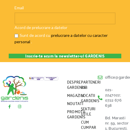
Email
Acord de prelucrare a datelor
Sunt de acord cu
prelucrare a datelor cu caracter
personal
.
office@garden
DESPRE
PARTENERI
GARDENIS
B2B
021-
MAGAZIN
LOCATII
2247022;
GARDENIS
0722 676
NOUTATI
638
SFATURI
PROMOTII
UTILE
GARDENIS
Bd. Marasti
CUM
nr. 59, sector
CUMPAR
1, Bucuresti,