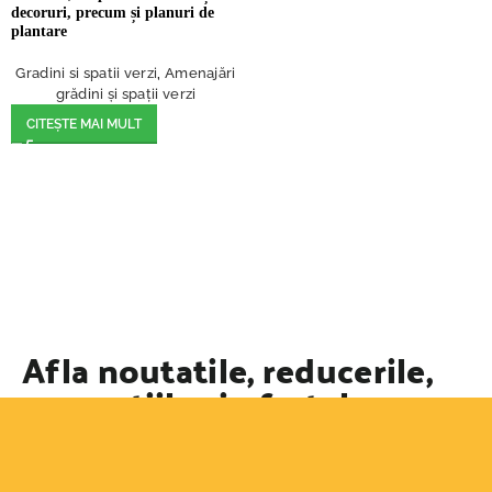
decoruri, precum și planuri de
plantare
Gradini si spatii verzi
,
Amenajări
grădini și spații verzi
CITEȘTE MAI MULT
Afla noutatile, reducerile,
promotiile si ofertele
speciale