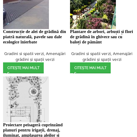
Construcție de alei de grădină din
Plantare de arbori, arbuști și flori
piatră naturală, pavele sau dale
de grădină în ghivece sau cu
ecologice înierbate
baloți de pământ
Gradini si spatii verzi
,
Amenajări
Gradini si spatii verzi
,
Amenajări
grădini și spații verzi
grădini și spații verzi
CITEȘTE MAI MULT
CITEȘTE MAI MULT
Proiectare peisageră cuprinzând
planuri pentru irigații, drenaj,
iluminat, amplasarea aleilor și