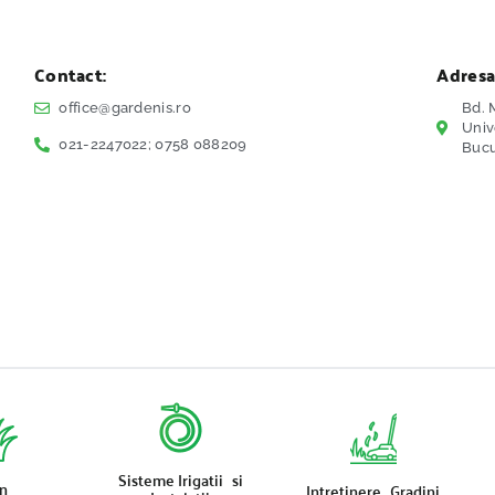
Contact:
Adresa
office@gardenis.ro
Bd. M
Univ
021-2247022; 0758 088209
Bucu
Sisteme Irigatii si
n
Intretinere Gradini