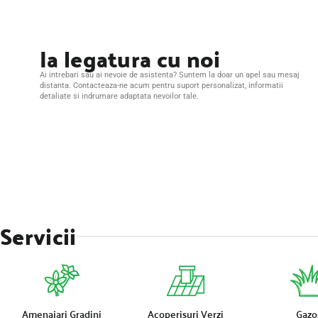
Ia legatura cu noi
Ai intrebari sau ai nevoie de asistenta? Suntem la doar un apel sau mesaj
distanta. Contacteaza-ne acum pentru suport personalizat, informatii
detaliate si indrumare adaptata nevoilor tale.
Servicii
Acoperisuri Verzi
Gazo
Amenajari Gradini