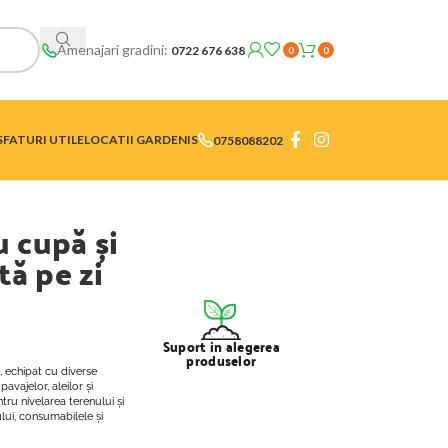
Amenajari gradini:
0722 676 638
0
0
SFATURI UTILE
LOCATII GARDENIS
0758088202
u cupă și
tă pe zi
Suport in alegerea
produselor
e, echipat cu diverse
avajelor, aleilor și
ru nivelarea terenului și
ului, consumabilele și