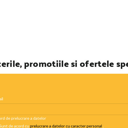
erile, promotiile si ofertele sp
il
rd de prelucrare a datelor
Sunt de acord cu
prelucrare a datelor cu caracter personal
.