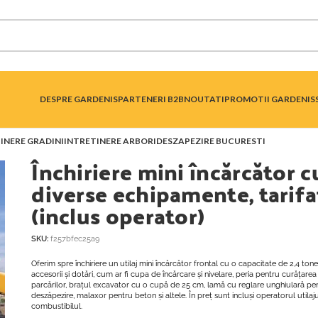
DESPRE GARDENIS
PARTENERI B2B
NOUTATI
PROMOTII GARDENIS
INERE GRADINI
INTRETINERE ARBORI
DESZAPEZIRE BUCURESTI
Închiriere mini încărcător c
diverse echipamente, tarifa
(inclus operator)
SKU:
f257bfec25a9
Oferim spre închiriere un utilaj mini încărcător frontal cu o capacitate de 2,4 ton
accesorii și dotări, cum ar fi cupa de încărcare și nivelare, peria pentru curățarea p
parcărilor, brațul excavator cu o cupă de 25 cm, lamă cu reglare unghiulară pent
deszăpezire, malaxor pentru beton și altele. În preț sunt incluși operatorul utilaj
combustibilul.