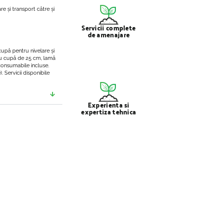
re și transport către și
Servicii complete
de amenajare
 cupă pentru nivelare și
 cu cupă de 25 cm, lamă
 consumabile incluse.
. Servicii disponibile
Experienta si
expertiza tehnica