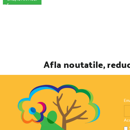
Afla noutatile, reduc
Ema
Aco