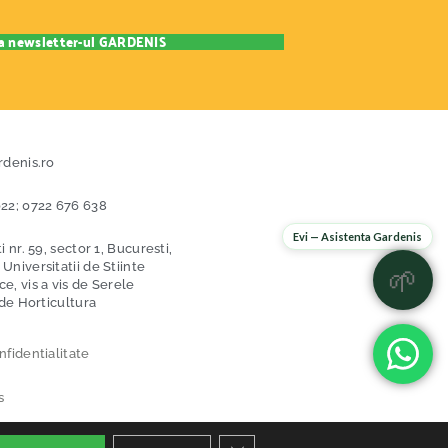
rdenis.ro
22; 0722 676 638
Evi — Asistenta Gardenis
i nr. 59, sector 1, Bucuresti,
niversitatii de Stiinte
🌱
, vis a vis de Serele
 de Horticultura
nfidentialitate
s
itii
Close GDPR Cookie Banner