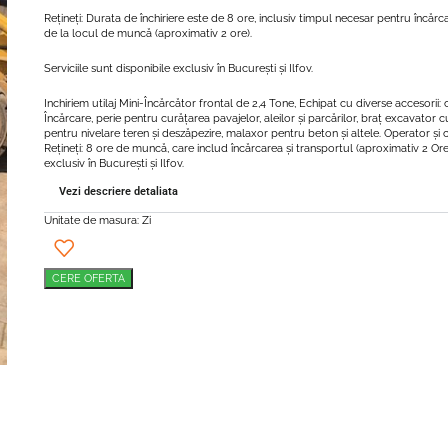
Rețineți: Durata de închiriere este de 8 ore, inclusiv timpul necesar pentru încărca
de la locul de muncă (aproximativ 2 ore).
Serviciile sunt disponibile exclusiv în București și Ilfov.
Inchiriem utilaj Mini-Încărcător frontal de 2,4 Tone, Echipat cu diverse accesorii:
Încărcare, perie pentru curățarea pavajelor, aleilor și parcărilor, braț excavator
pentru nivelare teren și deszăpezire, malaxor pentru beton și altele. Operator și
Rețineți: 8 ore de muncă, care includ încărcarea și transportul (aproximativ 2 Ore)
exclusiv în București și Ilfov.
Vezi descriere detaliata
Unitate de masura: Zi
CERE OFERTA