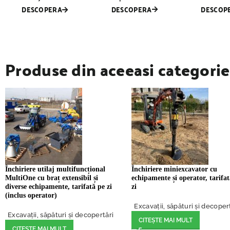
DESCOPERA
DESCOP
DESCOPERA
Produse din aceeasi categorie
Închiriere utilaj multifuncțional
Închiriere miniexcavator cu
MultiOne cu braț extensibil și
echipamente și operator, tarifa
diverse echipamente, tarifată pe zi
zi
(inclus operator)
Excavații, săpături și decoper
Excavații, săpături și decopertări
CITEȘTE MAI MULT
CITEȘTE MAI MULT