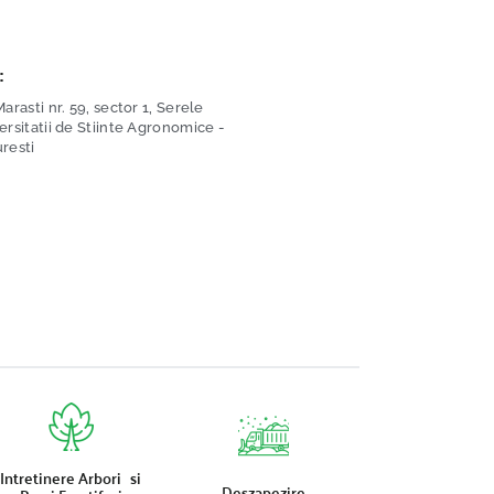
:
arasti nr. 59, sector 1, Serele
ersitatii de Stiinte Agronomice -
resti
Intretinere Arbori si
Deszapezire