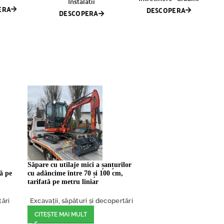
Instalatii
ERA
DESCOPERA
DESCOPERA
Săpare cu utilaje mici a șanțurilor
tă pe
cu adâncime între 70 și 100 cm,
tarifată pe metru liniar
tări
Excavații, săpături și decopertări
CITEȘTE MAI MULT