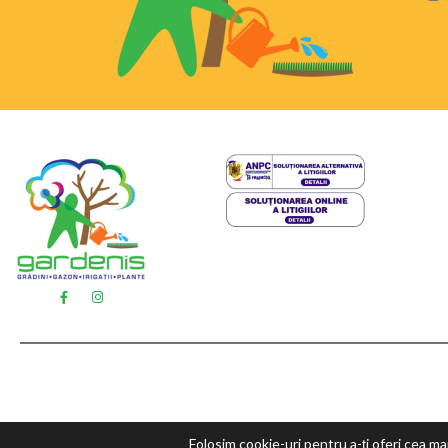
Folosim cookie-uri pentru a-ți oferi cea m