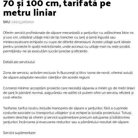
70 și 100 cm, tarifată pe
metru liniar
SKU:
1dd253e6ee1e
Oferim servicii profesionale de săpare mecanizată a șanțurilor cu adâncimea între 70
și 100 cm, utilizând utilaje mici de tip trencher cu lanț și lamă îngustă sau
miniexcavatoare echipate cu cupe de diferite dimensiuni. Aceste utilaje sunt ideale
pentru proiecte în spații restricționate, unde accesul cu utilaje mari nu este posibil,
permițându-ne să executăm lucrări precise și eficiente.
Detalii ale serviciului:
Zona de serviciu: activăm exclusiv în București și Ilfov (zona de nord), oferind soluții
de săpare adaptate nevoilor clienților din aceste regiuni.
Comenzi minime: acceptăm proiecte care necesită săparea a minim 50 de metri liniari
de șanț în pământ normal, asigurându-ne astfel că putem oferi un serviciu eficient și
cost-efectiv.
Tarifarea: tariful nostru include manopera de săpare a șanțurilor, fără a cuprinde
costurile asociate cu transportul utilajelor și al echipei la locația proiectului. Totuși,
suntem deschiși să oferim și servicii suplimentare precum astuparea și bătătorirea
șanțurilor, încărcarea și evacuarea resturilor sau a pământului rezultat din săpare.
Servicii suplimentare: