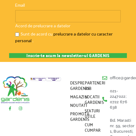
Email
Acord de prelucrare a datelor
Sunt de acord cu
prelucrare a datelor cu caracter
personal
.
office@garden
DESPRE
PARTENERI
GARDENIS
B2B
021-
MAGAZIN
LOCATII
2247022;
GARDENIS
0722 676
NOUTATI
638
SFATURI
PROMOTII
UTILE
GARDENIS
Bd. Marasti
CUM
nr. 59, sector
CUMPAR
1, Bucuresti,