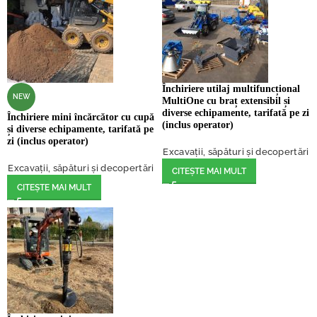
Închiriere utilaj multifuncțional
NEW
MultiOne cu braț extensibil și
diverse echipamente, tarifată pe zi
Închiriere mini încărcător cu cupă
(inclus operator)
și diverse echipamente, tarifată pe
zi (inclus operator)
Excavații, săpături și decopertări
Excavații, săpături și decopertări
CITEȘTE MAI MULT
CITEȘTE MAI MULT