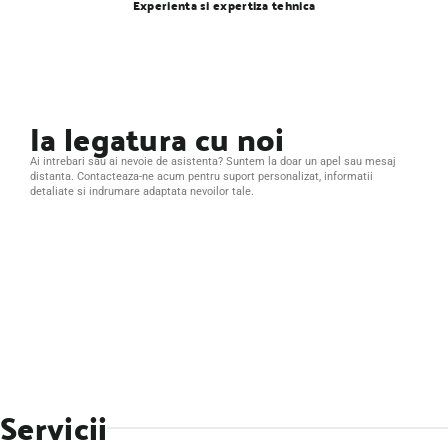
Experienta si expertiza tehnica
Ia legatura cu noi
Ai intrebari sau ai nevoie de asistenta? Suntem la doar un apel sau mesaj
distanta. Contacteaza-ne acum pentru suport personalizat, informatii
detaliate si indrumare adaptata nevoilor tale.
Servicii