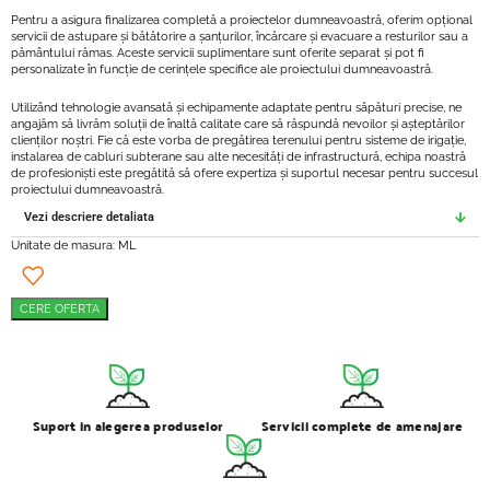
Pentru a asigura finalizarea completă a proiectelor dumneavoastră, oferim opțional
servicii de astupare și bătătorire a șanțurilor, încărcare și evacuare a resturilor sau a
pământului rămas. Aceste servicii suplimentare sunt oferite separat și pot fi
personalizate în funcție de cerințele specifice ale proiectului dumneavoastră.
Utilizând tehnologie avansată și echipamente adaptate pentru săpături precise, ne
angajăm să livrăm soluții de înaltă calitate care să răspundă nevoilor și așteptărilor
clienților noștri. Fie că este vorba de pregătirea terenului pentru sisteme de irigație,
instalarea de cabluri subterane sau alte necesități de infrastructură, echipa noastră
de profesioniști este pregătită să ofere expertiza și suportul necesar pentru succesul
proiectului dumneavoastră.
Vezi descriere detaliata
Unitate de masura: ML
CERE OFERTA
Suport in alegerea produselor
Servicii complete de amenajare