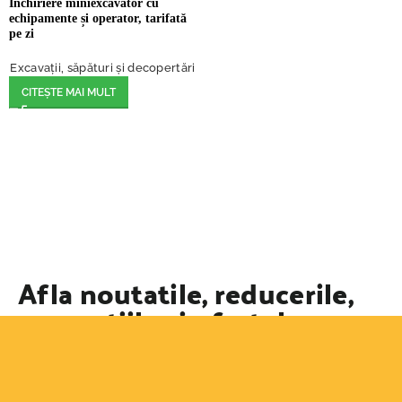
Închiriere miniexcavator cu
echipamente și operator, tarifată
pe zi
Excavații, săpături și decopertări
CITEȘTE MAI MULT
Afla noutatile, reducerile,
promotiile si ofertele
speciale