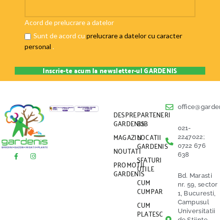
Acord de prelucrare a datelor
Sunt de acord cu
prelucrare a datelor cu caracter
personal
.
office@garden
DESPRE
PARTENERI
GARDENIS
B2B
021-
MAGAZIN
LOCATII
2247022;
GARDENIS
0722 676
NOUTATI
638
SFATURI
PROMOTII
UTILE
GARDENIS
Bd. Marasti
CUM
nr. 59, sector
CUMPAR
1, Bucuresti,
CUM
Campusul
PLATESC
Universitatii
de Stiinte