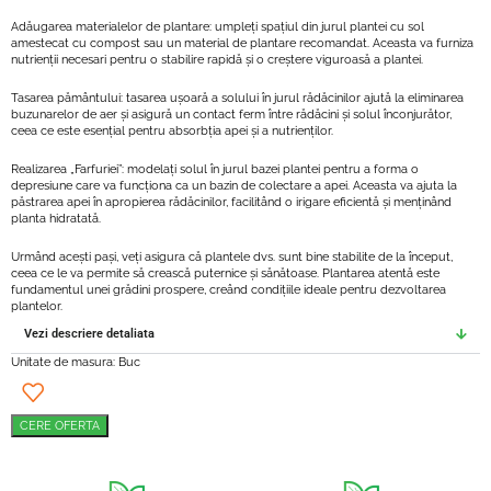
Adăugarea materialelor de plantare: umpleți spațiul din jurul plantei cu sol
amestecat cu compost sau un material de plantare recomandat. Aceasta va furniza
nutrienții necesari pentru o stabilire rapidă și o creștere viguroasă a plantei.
Tasarea pământului: tasarea ușoară a solului în jurul rădăcinilor ajută la eliminarea
buzunarelor de aer și asigură un contact ferm între rădăcini și solul înconjurător,
ceea ce este esențial pentru absorbția apei și a nutrienților.
Realizarea „Farfuriei”: modelați solul în jurul bazei plantei pentru a forma o
depresiune care va funcționa ca un bazin de colectare a apei. Aceasta va ajuta la
păstrarea apei în apropierea rădăcinilor, facilitând o irigare eficientă și menținând
planta hidratată.
Urmând acești pași, veți asigura că plantele dvs. sunt bine stabilite de la început,
ceea ce le va permite să crească puternice și sănătoase. Plantarea atentă este
fundamentul unei grădini prospere, creând condițiile ideale pentru dezvoltarea
plantelor.
Vezi descriere detaliata
Unitate de masura: Buc
CERE OFERTA