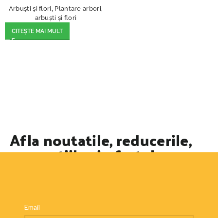
Arbuști și flori
,
Plantare arbori,
arbuști și flori
CITEȘTE MAI MULT
Afla noutatile, reducerile,
promotiile si ofertele
speciale
Email