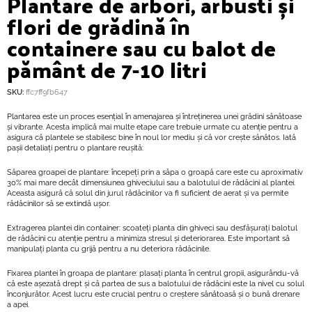
Plantare de arbori, arbusti și
flori de grădină în
containere sau cu balot de
pământ de 7-10 litri
SKU:
ffc7ff9fb647
Plantarea este un proces esențial în amenajarea și întreținerea unei grădini sănătoase
și vibrante. Acesta implică mai multe etape care trebuie urmate cu atenție pentru a
asigura că plantele se stabilesc bine în noul lor mediu și că vor crește sănătos. Iată
pașii detaliați pentru o plantare reușită:
Săparea groapei de plantare: începeți prin a săpa o groapă care este cu aproximativ
30% mai mare decât dimensiunea ghiveciului sau a balotului de rădăcini al plantei.
Aceasta asigură că solul din jurul rădăcinilor va fi suficient de aerat și va permite
rădăcinilor să se extindă ușor.
Extragerea plantei din container: scoateți planta din ghiveci sau desfășurați balotul
de rădăcini cu atenție pentru a minimiza stresul și deteriorarea. Este important să
manipulați planta cu grijă pentru a nu deteriora rădăcinile.
Fixarea plantei în groapa de plantare: plasați planta în centrul gropii, asigurându-vă
că este așezată drept și că partea de sus a balotului de rădăcini este la nivel cu solul
înconjurător. Acest lucru este crucial pentru o creștere sănătoasă și o bună drenare
a apei.