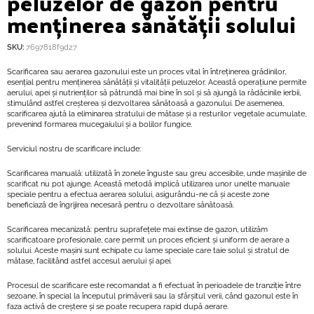
peluzelor de gazon pentru
menținerea sănătății solului
SKU:
7697818f9d27
Scarificarea sau aerarea gazonului este un proces vital în întreținerea grădinilor,
esențial pentru menținerea sănătății și vitalității peluzelor. Această operațiune permite
aerului, apei și nutrienților să pătrundă mai bine în sol și să ajungă la rădăcinile ierbii,
stimulând astfel creșterea și dezvoltarea sănătoasă a gazonului. De asemenea,
scarificarea ajută la eliminarea stratului de mătase și a resturilor vegetale acumulate,
prevenind formarea mucegaiului și a bolilor fungice.
Serviciul nostru de scarificare include:
Scarificarea manuală: utilizată în zonele înguste sau greu accesibile, unde mașinile de
scarificat nu pot ajunge. Această metodă implică utilizarea unor unelte manuale
speciale pentru a efectua aerarea solului, asigurându-ne că și aceste zone
beneficiază de îngrijirea necesară pentru o dezvoltare sănătoasă.
Scarificarea mecanizată: pentru suprafețele mai extinse de gazon, utilizăm
scarificatoare profesionale, care permit un proces eficient și uniform de aerare a
solului. Aceste mașini sunt echipate cu lame speciale care taie solul și stratul de
mătase, facilitând astfel accesul aerului și apei.
Procesul de scarificare este recomandat a fi efectuat în perioadele de tranziție între
sezoane, în special la începutul primăverii sau la sfârșitul verii, când gazonul este în
faza activă de creștere și se poate recupera rapid după aerare.