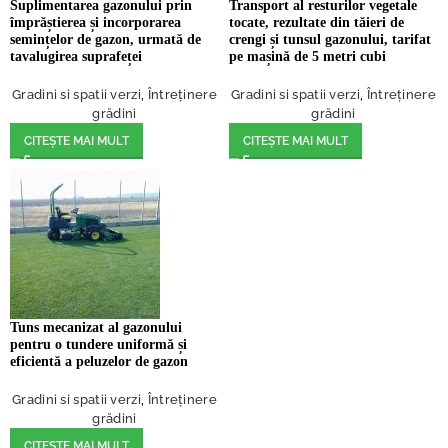
Suplimentarea gazonului prin
Transport al resturilor vegetale
împrăștierea și incorporarea
tocate, rezultate din tăieri de
semințelor de gazon, urmată de
crengi și tunsul gazonului, tarifat
tavalugirea suprafeței
pe mașină de 5 metri cubi
Gradini si spatii verzi
,
Întreținere
Gradini si spatii verzi
,
Întreținere
grădini
grădini
CITEȘTE MAI MULT
CITEȘTE MAI MULT
Tuns mecanizat al gazonului
pentru o tundere uniformă și
eficientă a peluzelor de gazon
Gradini si spatii verzi
,
Întreținere
grădini
CITEȘTE MAI MULT