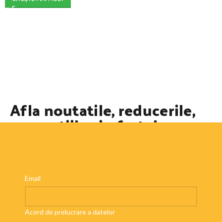
Afla noutatile, reducerile,
promotiile si ofertele
speciale
Email
Acord de prelucrare a datelor