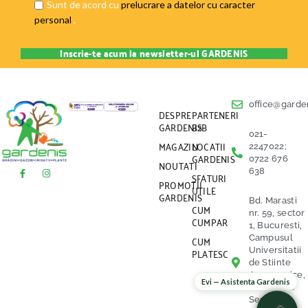
Sunt de acord cu
prelucrare a datelor cu caracter
personal
.
office@garden
DESPRE
PARTENERI
GARDENIS
B2B
021-
MAGAZIN
LOCATII
2247022;
GARDENIS
0722 676
NOUTATI
638
SFATURI
PROMOTII
UTILE
GARDENIS
Bd. Marasti
CUM
nr. 59, sector
CUMPAR
1, Bucuresti,
CUM
Campusul
PLATESC
Universitatii
de Stiinte
Agronomice,
Evi — Asistenta Gardenis
vis a vis de
Serele