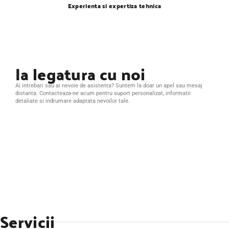
Experienta si expertiza tehnica
Ia legatura cu noi
Ai intrebari sau ai nevoie de asistenta? Suntem la doar un apel sau mesaj
distanta. Contacteaza-ne acum pentru suport personalizat, informatii
detaliate si indrumare adaptata nevoilor tale.
Servicii