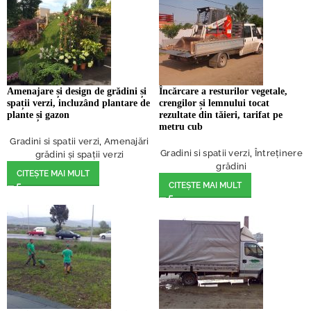
Amenajare și design de grădini și
Încărcare a resturilor vegetale,
spații verzi, incluzând plantare de
crengilor și lemnului tocat
plante și gazon
rezultate din tăieri, tarifat pe
metru cub
Gradini si spatii verzi
,
Amenajări
Gradini si spatii verzi
,
Întreținere
grădini și spații verzi
grădini
CITEȘTE MAI MULT
CITEȘTE MAI MULT