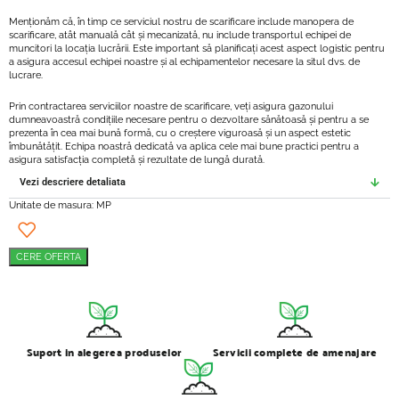
Menționăm că, în timp ce serviciul nostru de scarificare include manopera de
scarificare, atât manuală cât și mecanizată, nu include transportul echipei de
muncitori la locația lucrării. Este important să planificați acest aspect logistic pentru
a asigura accesul echipei noastre și al echipamentelor necesare la situl dvs. de
lucrare.
Prin contractarea serviciilor noastre de scarificare, veți asigura gazonului
dumneavoastră condițiile necesare pentru o dezvoltare sănătoasă și pentru a se
prezenta în cea mai bună formă, cu o creștere viguroasă și un aspect estetic
îmbunătățit. Echipa noastră dedicată va aplica cele mai bune practici pentru a
asigura satisfacția completă și rezultate de lungă durată.
Vezi descriere detaliata
Unitate de masura: MP
CERE OFERTA
Suport in alegerea produselor
Servicii complete de amenajare