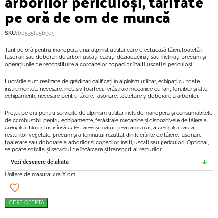
arborilor periculoși, tarifate
pe oră de om de muncă
SKU:
b0535f05b9d9
Tarif pe oră pentru manopera unui alpinist utilitar care efectuează tăieri, toaletări,
fasonări sau doborări de arbori uscați, căzuți, dezrădăcinați sau înclinați, precum și
operațiunile de reconstituire a coroanelor copacilor înalți, uscați și periculoși.
Lucrările sunt realizate de grădinari calificați în alpinism utilitar, echipați cu toate
instrumentele necesare, inclusiv foarfeci, ferăstraie mecanice cu lanț (drujbe) și alte
echipamente necesare pentru tăiere, fasonare, toaletare și doborare a arborilor.
Prețul pe oră pentru serviciile de alpinism utilitar include manopera și consumabilele
de combustibil pentru echipamente, ferăstraie mecanice și dispozitivele de tăiere a
crengilor. Nu include însă colectarea și mărunțirea ramurilor, a crengilor sau a
resturilor vegetale, precum și a lemnului rezultat din lucrările de tăiere, fasonare,
toaletare sau doborare a arborilor și copacilor înalți, uscați sau periculoși. Opțional,
se poate solicita și serviciul de încărcare și transport al resturilor.
Vezi descriere detaliata
Unitate de masura: ora X om
CERE OFERTA